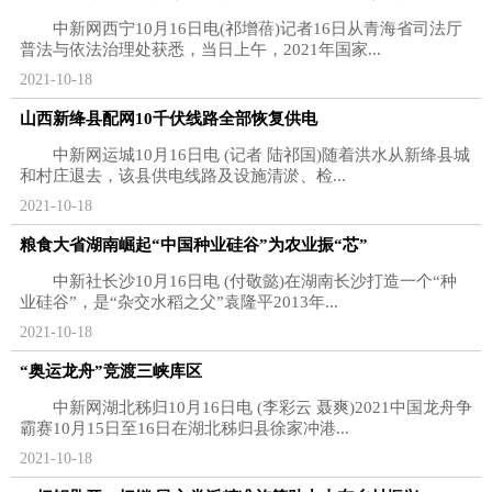
中新网西宁10月16日电(祁增蓓)记者16日从青海省司法厅
普法与依法治理处获悉，当日上午，2021年国家...
2021-10-18
山西新绛县配网10千伏线路全部恢复供电
中新网运城10月16日电 (记者 陆祁国)随着洪水从新绛县城
和村庄退去，该县供电线路及设施清淤、检...
2021-10-18
粮食大省湖南崛起“中国种业硅谷”为农业振“芯”
中新社长沙10月16日电 (付敬懿)在湖南长沙打造一个“种
业硅谷”，是“杂交水稻之父”袁隆平2013年...
2021-10-18
“奥运龙舟”竞渡三峡库区
中新网湖北秭归10月16日电 (李彩云 聂爽)2021中国龙舟争
霸赛10月15日至16日在湖北秭归县徐家冲港...
2021-10-18