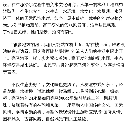
设。在生态治水过程中融入水文化研究，从单一的水利工程成功
转型为一个集水安全、水生态、水环境、水文化、水景观、水经
济于一体的国际风情水岸。如今，原本破碎、荒芜的河岸被整合
为5.5公里植物葱郁、富于变化的滨水风景廊，沿岸居民实现
了“推窗见绿、推门见景、沿河有荫”。
“很多地方的河，我们只能站在桥上看、站在楼上看，唯独没
法站在岸边看。因为高而陡的堤坝把河流从人们的生活中隔离开
了。亮马河不一样，步道紧挨着河，蹲下就能触摸到水面。生态
环境变得越来越好。”市民李占舟说起亮马河的变化，欣喜之情溢
于言表。
不仅生态变好了，文化味也更浓了。从友谊桥乘船东下，经
蓝梦桥、水碓桥，过琉璃桥、饮马桥……最后到连心桥、织锦
桥，亮马河的24座桥如同亮马河6公里游船航线上的一颗颗明
珠，展现着特有的神韵和风采。一座座融入中国传统文化、国际
风情、乡情乡韵的桥，与整体景观设计主题呼应形成“国际风情、
园林风采、古都风貌、自然风光”四大主题段。