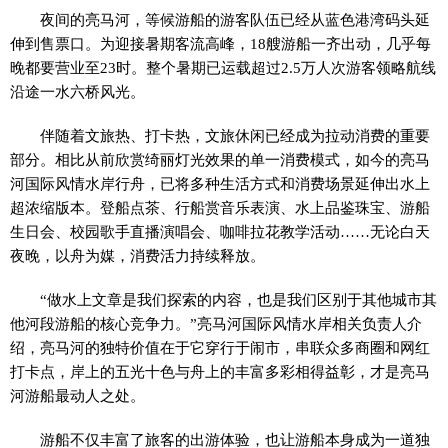
夜间的亮马河，等候游船的游客队伍已经从蓝色港湾码头延
伸到售票口。为迎接暑期客流高峰，18艘游船一齐出动，几乎每
晚都要营业至23时。整个暑期已运载超过2.5万人次游客领略航线
沿途一水六桥风光。
伴随着文旅热、打卡热，文旅休闲已经成为拉动消费的重要
部分。相比从前欣赏绮丽灯光效果的单一消费模式，如今的亮马
河国际风情水岸行舟，已将多种生活方式和消费场景延伸出水上
超浓缩版本。登船点茶、行船赏音乐表演、水上品鉴珠宝、游船
生日会、校园歌手直播演唱会、咖啡拉花教学活动……无论白天
夜晚，以舟为媒，消费活力持续释放。
“做水上文章是我们探索的内容，也是我们区别于其他城市其
他河段游船的核心竞争力。”亮马河国际风情水岸相关负责人介
绍，亮马河的独特价值在于它穿行于闹市，串联众多商圈和网红
打卡点，岸上的五光十色与舟上的丰富多彩相得益彰，才是亮马
河游船最动人之处。
游船不仅丰富了旅客的出游体验，也让游船本身成为一道独