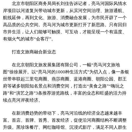
北京市朝阳区商务局局长刘佳告诉记者，亮马河国际风情水
岸项目以河道复兴带动城市更新，从滨河空间治理、旅游通航、
航线延伸，再到文化、旅游、消费融合发展，为市民开辟了一个
高品质的公共空间。亮马河为城市更新打开了新思路。只有回归
市井生活，让人们能够可触摸、可互动，才能呈现一个有温度、
有烟火气的城市“会客厅”。
打造文旅商融合新业态
在北京朝阳文旅发展集团有限公司，一幅“亮马河文旅地
图”徐徐展开。以“亮马河的1000种生活方式”为切入点，像一条银
丝带串联起三里屯商圈、燕莎商圈、蓝港商圈、朝阳公园、郡王
府等诸多朝阳知名景点和消费空间，打造出“美食之路”“嗨玩之
路”和“演艺之路”3条推荐游览路线，丰富的业态和旺盛的活力持
续点亮河岸夜经济。
在新消费趋势的带动下，亮马河沿线的经济业态越来越丰
富。首店、首牌、首秀、首发经济，促使沿河商圈结构不断调整
升级。黑珍珠餐厅、网红咖啡馆、沉浸式影厅，满足不同人群生