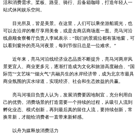
活和消费需求。桨板、路亚、骑行、后备箱咖啡，打造年轻人一
站式休闲娱乐空间。
目光所及，皆是美景。在这里，人们可以乘坐游船观光，也
可以去沿岸的餐厅享用美食，或是去商店商场逛一逛。亮马河沿
线鼎顺食寮餐厅负责人李斌表示：“我们的景观位都有落地窗，可
以看到窗外的亮马河夜景，每到节假日总是一位难求。”
近年来，亮马河沿线经济业态品质不断提升，亮马河两岸风
景更宜人、商业更多元，逐渐打造成为文化和旅游高度融合、“国
际范”“文艺味”“烟火气”共融共生的水岸经济带，成为北京市最具
商业氛围的滨水绿道，实现经济、社会和生态效益的共赢。
亮马河项目负责人认为，发展消费要因地制宜，充分利用自
己的优势。消费场景的打造需要一个持续的过程，从吸引人流到
孵化业态、模式创新，再到最后真的留住人流，要持续创新，常
换常新，才能给消费者一直带来新鲜感。
以舟为媒释放消费活力