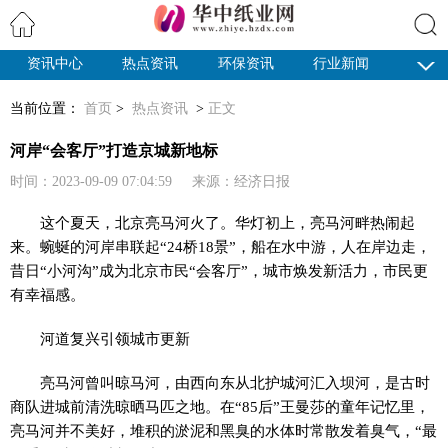
资讯中心
热点资讯
环保资讯
行业新闻
搜索
纸业观察
当前位置：
首页
>
热点资讯
>
正文
河岸“会客厅”打造京城新地标
时间：2023-09-09 07:04:59 来源：经济日报
这个夏天，北京亮马河火了。华灯初上，亮马河畔热闹起
来。蜿蜒的河岸串联起“24桥18景”，船在水中游，人在岸边走，
昔日“小河沟”成为北京市民“会客厅”，城市焕发新活力，市民更
有幸福感。
河道复兴引领城市更新
亮马河曾叫晾马河，由西向东从北护城河汇入坝河，是古时
商队进城前清洗晾晒马匹之地。在“85后”王曼莎的童年记忆里，
亮马河并不美好，堆积的淤泥和黑臭的水体时常散发着臭气，“最