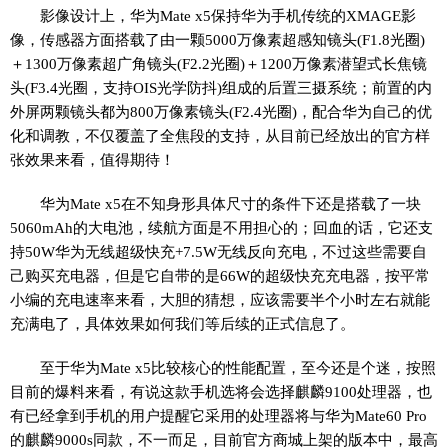
影像设计上，华为Mate x5保持华为手机传统的XMAGE影
像，传感器方面搭载了由一颗5000万像素超感知镜头(F1.8光圈)
＋1300万像素超广角镜头(F2.2光圈)＋1200万像素潜望式长焦镜
头(F3.4光圈，支持OIS光学防抖)组成的后置三摄系统；前置的内
外屏两颗镜头都为800万像素镜头(F2.4光圈)，配合华为自己的优
化和调教，不仅覆盖了全焦段的支持，从目前已经放出的官方样
张效果来看，值得期待！
华为Mate x5在不知身形具体尺寸的条件下还是搭载了一块
5060mAh的大电池，续航方面是不用担心的；回血的话，它还支
持50W华为无线超级快充+7.5W无线反向充电，不过这些需要自
己购买充电器，但是它自带的是66W的超级快充充电器，按平常
小编的充电速率来看，大胆的猜想，应该需要半个小时左右就能
充满电了，具体效果如何我们等后续的正式信息了。
至于华为Mate x5比较核心的性能配置，至今还是个迷，按照
目前的爆料来看，有说这款手机选将会选择麒麟9100处理器，也
有已经拿到手机的用户提醒它采用的处理器将与华为Mate60 Pro
的麒麟9000s同款，不一而足，目前官方商城上架的版本中，最高