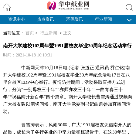
资讯中心
热点资讯
环保资讯
行业新闻
搜索
纸业观察
当前位置：
首页
>
行业新闻
>
正文
南开大学建校102周年暨1991届校友毕业30周年纪念活动举行
时间：2021-10-18 16:10:31
中新网
天津10月18日电 (记者 张道正 通讯员 乔仁铭)南
开大学建校102周年暨1991届校友毕业30周年纪念活动17日在八
里台校区EDP中心举行。疫情防控期间，活动采取直播方式进
行，分为“一别母校三十年”“亦师亦友三十年”“一曲青春三十
年”“祝福南开新百年”四个篇章。南开大学校长曹雪涛通过视频向
广大校友致以亲切问候，南开大学党委副书记曲凯参加直播间活
动。
曹雪涛表示，风雨30年，广大1991届校友凭借南开人的
品质，成长为了各行各业的中坚力量和栋梁骨干。在这30年里，