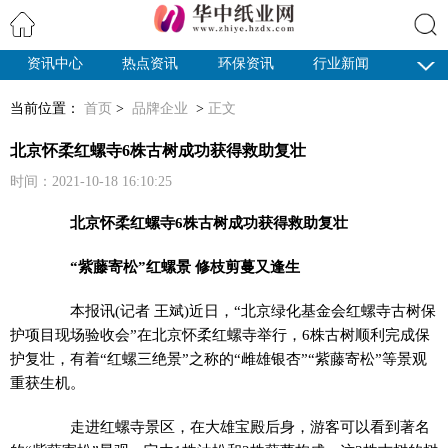
资讯中心
热点资讯
环保资讯
行业新闻
搜索
纸业观察
当前位置：
首页
>
品牌企业
>
正文
北京怀柔红螺寺6株古树成功获得救助复壮
时间：2021-10-18 16:10:25
北京怀柔红螺寺6株古树成功获得救助复壮
“紫藤寄松”红螺景 修枝剪蔓又逢生
本报讯(记者 王斌)近日，“北京绿化基金会红螺寺古树保
护项目现场验收会”在北京怀柔红螺寺举行，6株古树顺利完成保
护复壮，有着“红螺三绝景”之称的“雌雄银杏”“紫藤寄松”等景观
重获生机。
走进红螺寺景区，在大雄宝殿后身，游客可以看到著名