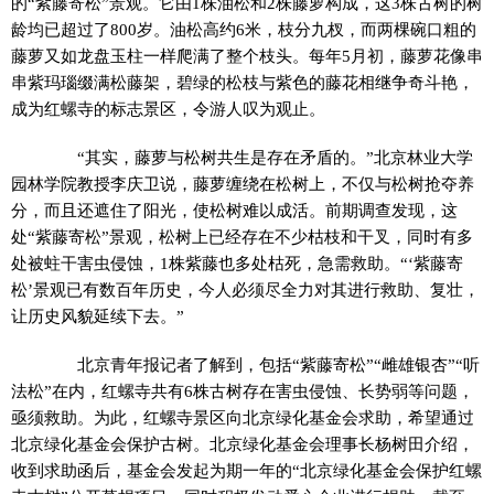
的“紫藤寄松”景观。它由1株油松和2株藤萝构成，这3株古树的树
龄均已超过了800岁。油松高约6米，枝分九杈，而两棵碗口粗的
藤萝又如龙盘玉柱一样爬满了整个枝头。每年5月初，藤萝花像串
串紫玛瑙缀满松藤架，碧绿的松枝与紫色的藤花相继争奇斗艳，
成为红螺寺的标志景区，令游人叹为观止。
“其实，藤萝与松树共生是存在矛盾的。”北京林业大学
园林学院教授李庆卫说，藤萝缠绕在松树上，不仅与松树抢夺养
分，而且还遮住了阳光，使松树难以成活。前期调查发现，这
处“紫藤寄松”景观，松树上已经存在不少枯枝和干叉，同时有多
处被蛀干害虫侵蚀，1株紫藤也多处枯死，急需救助。“‘紫藤寄
松’景观已有数百年历史，今人必须尽全力对其进行救助、复壮，
让历史风貌延续下去。”
北京青年报记者了解到，包括“紫藤寄松”“雌雄银杏”“听
法松”在内，红螺寺共有6株古树存在害虫侵蚀、长势弱等问题，
亟须救助。为此，红螺寺景区向北京绿化基金会求助，希望通过
北京绿化基金会保护古树。北京绿化基金会理事长杨树田介绍，
收到求助函后，基金会发起为期一年的“北京绿化基金会保护红螺