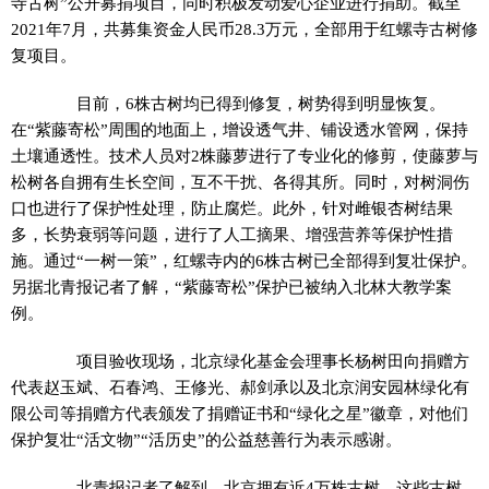
寺古树”公开募捐项目，同时积极发动爱心企业进行捐助。截至
2021年7月，共募集资金人民币28.3万元，全部用于红螺寺古树修
复项目。
目前，6株古树均已得到修复，树势得到明显恢复。
在“紫藤寄松”周围的地面上，增设透气井、铺设透水管网，保持
土壤通透性。技术人员对2株藤萝进行了专业化的修剪，使藤萝与
松树各自拥有生长空间，互不干扰、各得其所。同时，对树洞伤
口也进行了保护性处理，防止腐烂。此外，针对雌银杏树结果
多，长势衰弱等问题，进行了人工摘果、增强营养等保护性措
施。通过“一树一策”，红螺寺内的6株古树已全部得到复壮保护。
另据北青报记者了解，“紫藤寄松”保护已被纳入北林大教学案
例。
项目验收现场，北京绿化基金会理事长杨树田向捐赠方
代表赵玉斌、石春鸿、王修光、郝剑承以及北京润安园林绿化有
限公司等捐赠方代表颁发了捐赠证书和“绿化之星”徽章，对他们
保护复壮“活文物”“活历史”的公益慈善行为表示感谢。
北青报记者了解到，北京拥有近4万株古树，这些古树