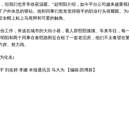
但我们也常常收获温暖。”赵明阳介绍，如今平台公司越来越重视
了户外休息的驿站。他和同事们愈发觉得骑手的职业行头很耀眼。为
安全帽上粘上马尾辫和可爱的触角。
工作，奔波在城市的大街小巷，看人群熙熙攘攘、车来车往，每
赵明阳和两个同事在春熙路附近合租了一套老旧房，他们不太奢望在
力拼、努力闯。
为化名)
 刘友婷 李娜 本报通讯员 马大为
【编辑:田博群】