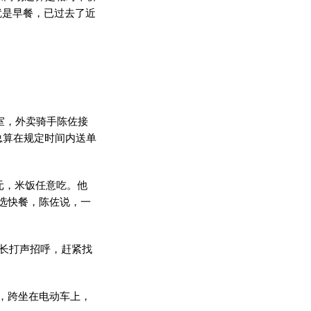
就是早餐，已过去了近
室，外卖骑手陈佐接
总算在规定时间内送单
元，米饭任意吃。他
选快餐，陈佐说，一
站长打声招呼，赶紧找
，跨坐在电动车上，