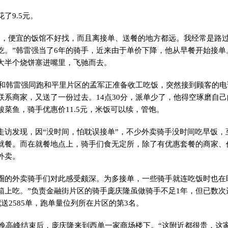
9.5元。
便宜的饭馆不好找，而且离接单、送餐的地方都远。我经常是路过
吃。”韩雷强当了6年的骑手，近来由于单价下降，他从早餐开始接单
大半个烧饼塞进嘴里，飞驰而去。
和韩雷强同跑和平里片区的孟军正准备收工吃饭，突然接到顾客的电
联系商家，又送了一份过去。14点30分，派单少了，他得空琢磨自
菜鱼，骑手优惠价11.5元，米饭可以续，管饱。
发现，因“没时间，怕耽误接单”，不少外卖骑手没时间吃早饭，
就餐。而在就餐地点上，骑手们食无定所，除了有优惠套餐的商家、
外卖。
外卖骑手们对此感受颇深。为多接单，一些骑手就连吃饭时也在盯
箱上吃。”负责金融街片区的骑手庞庆隆虽做骑手不足1年，但已数次
送2585单，跑单量位列所在片区的第3名。
晚高峰结束后，庞庆隆来到西单一家商场楼下。“这附近都很贵，这