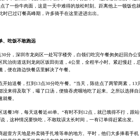
，点了一份牛肉面，这是一天中难得的放松时刻。距离他上一顿饭也
，此时已过订餐高峰期，许多骑手在这里进进出出。
单、吃饭不敢跑远
点30分，深圳市龙岗区一处写字楼旁，白领们吃完午餐匆匆赶回办公
区民治街道送到龙岗区坂田街道，4公里，全程半小时。紧赶慢赶，
辘，便在路边快餐店里解决了午餐。
开始送餐，扛到13点30分吃午餐。”当天，陈佐点了两荤两素，13
都没来得及取下，嘬了口汤，便狼吞虎咽地吃了起来。之所以选择自
速就餐。
餐3年，每天送餐近40单。“有时不到12点，就已饿得不行，跟
佐说，这种情况要快吃，不敢耽误太长时间，一有订单得赶紧出发。
壹方天地是外卖骑手扎堆等单的地方。平时，他们大多捧着手机