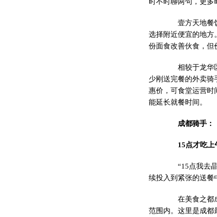
时不时聊两句，更多
壹方天地餐饮门
选择附近便宜的地方
份面食改善伙食，但
相较于龙华区，
少刚送完餐的外卖骑
惠价，可食堂运营时间
能延长就餐时间。
成都骑手：
15点才吃上
“15点我去晶
续投入到紧张的送餐
在美食之都成都
范围内。这里是成都最