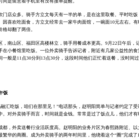
时间是留意着手机里有没有接单提醒。
店众多。骑手方立文每天有一半的单，是在这里取餐。平时吃饭
。因喜欢吃面食，方立文经常去一家牛肉面馆，一碗面10元左右。有
价格却翻了两倍。
南山区、福田区高楼林立，骑手用餐成本更高。9月22日午后，
手在小餐馆里吃饭。一位外卖骑手告诉记者，附近有几家公益性的食
一般是11点30分到13点30分，这段时间他们正忙着送餐，没时间
午饭
融汇吃饭，咱们在那里见！”电话那头，赵明阳简单与记者约定了受
中。对外卖骑手而言，时间就是金钱。常常是过了饭点儿，他们才有
，外卖送餐行业活跃度高。赵明阳的业务片区为春熙路附近、以太
繁华的商圈。成为外卖骑手的两年时间里，他绕着这个“圈”完成了19