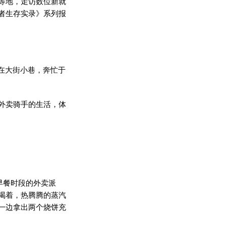
等地，走访数位新就
者生存实录》系列报
在大街小巷，奔忙于
外卖骑手的生活，体
早餐时段的外卖派
喝着，热腾腾的蒸汽
一边拿出两个烧饼充