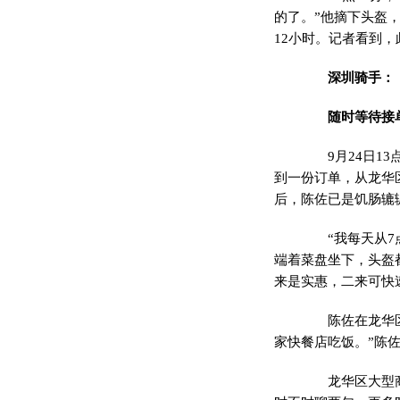
的了。”他摘下头盔
12小时。记者看到
深圳骑手：
随时等待接
9月24日13
到一份订单，从龙华
后，陈佐已是饥肠辘
“我每天从7点
端着菜盘坐下，头盔
来是实惠，二来可快
陈佐在龙华区送
家快餐店吃饭。”陈
龙华区大型商超