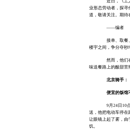
近日，《工人日
业形态劳动者，探寻
道，敬请关注。期待
——编者
接单、取餐、送
楼宇之间，争分夺秒
然而，他们在哪
味送餐路上的酸甜苦
北京骑手：
便宜的饭馆
9月24日10
送，他把电动车停在
让眼镜上起了雾，由
饥。