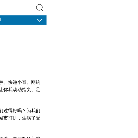
闻
搜索
手、快递小哥、网约
让你我动动指尖、足
们过得好吗？为我们
城市打拼，生病了受