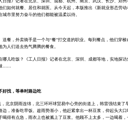
报》记者在北京、深圳、成都、杭州、南京、武汉、长沙、郑州
他们如何就餐、居住和就医。从今天起，本版推出《新就业形态劳动
在城市里努力奋斗的他们都能被温柔以待。
餐，外卖骑手是一个与“餐”打交道的职业。每到餐点，他们穿梭
地为人们送去热气腾腾的餐食。
儿吃饭？《工人日报》记者在北京、深圳、成都等地，实地探访
辣……
不好找，等单时路边吃
点，北京阴雨连绵，北三环环球贸易中心旁的街道上，韩雷强结束了
路边，准备吃早饭。趁雨势渐小，他赶紧拿出一杯豆浆，仰起头大口
于喝得有点急，雨衣上也被溅上了豆浆。他顾不上太多，一边喝着，