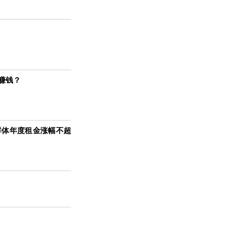
赚钱？
群体年度租金涨幅不超