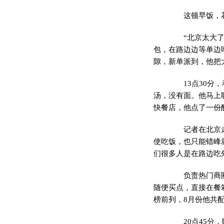
这顿早饭，花了
“北京太大了，
包，在路边边等单边
隙，新单派到，他把
13点30分，
汤，没有面。他马上
快餐店，他点了一份酸
记者在北京走访
使吃饭，也只能错峰
们很多人是在路边吃
负责热门商圈的
随便买点，直接在餐
榜前列，8月份他共配
20点45分，