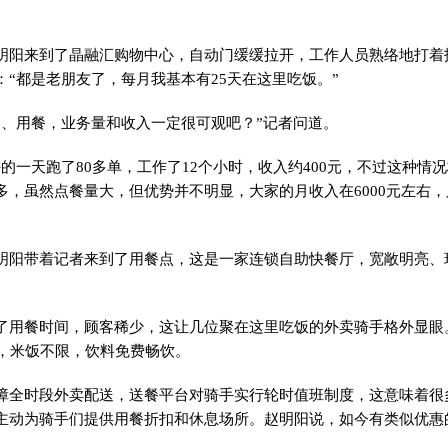
来到了晶融汇购物中心，自动门缓缓拉开，工作人员熟络地打着
：“都是老朋友了，每月我基本有25天在这里吃饭。”
用餐，业务量和收入一定很可观吧？”记者问道。
一天跑了80多单，工作了12个小时，收入约400元，不过这种情况
多，虽然点餐量大，但优势并不明显，大家的月收入在6000元左右
带着记者来到了用餐点，这是一家连锁自助快餐厅，宽敞明亮、
餐时间，顾客稀少，这让几位聚在这里吃饭的外卖骑手格外显眼
元，米饭不限，饮料免费畅饮。
时段外卖配送，送餐平台对骑手实行轮时值班制度，这意味着很
主动为骑手们提供用餐折扣和休息场所。赵明阳说，如今有类似优惠