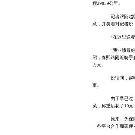
程29839公里。
记者跟随赵明阳
意，并笑着对记者说
“在这里送餐、
“我业绩最好的
绍，春熙路附近骑手
万元。
说话间，赵明阳
富。
由于早已过了用
菜，称重后花了10
原来，为保障全
一些平台合作商家便