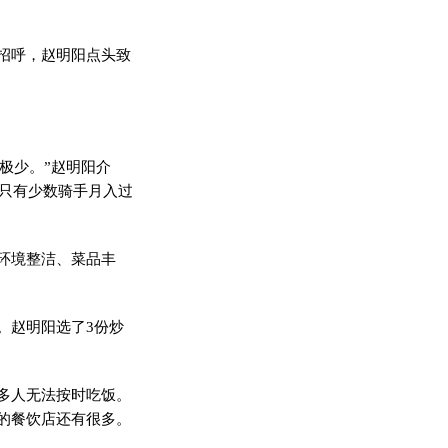
招呼，赵明阳点头致
极少。”赵明阳介
，只有少数骑手月入过
环境整洁、菜品丰
。赵明阳选了3份炒
多人无法按时吃饭。
的餐饮店还有很多。