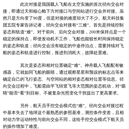
此次对接是我国载人飞船在太空实施的首次径向交会对
接，即通过天和核心舱下方对接口与空间站进行交会并对接。虽
然只是方向变了90度，但是对接的难度却大了不少。航天科技集
团五院专家告诉记者，径向交会对接有“三难”。首先是持续控制
姿态和轨道“难”。对于前向、后向交会对接，200米保持点是一个
稳定的保持点，即使发动机不工作，飞船也能较长时间保持稳定
的姿态和轨道；径向交会没有稳定的中途停泊点，需要持续对飞
船的姿态和轨道进行控制，推进剂消耗大，故障处置难。
其次是姿态和相对位置确定“难”。神舟载人飞船配有敏
感器，它就如同飞船的眼睛，通过观察星星和预设的标志点等来
确定自己的飞行姿态、与空间站的相对姿态相对位置等信息。径
向交会过程中，飞船需由平飞转竖飞等大范围的姿态机动，对“眼
睛”能否“看”到目标、不被复杂光照变化干扰提出了更高要求。
另外，航天员手控交会模式也“难”。径向交会对接过程
中基本失去了地球这个最熟悉的参照基准，测控条件变差，且相
对动力学运动特性与前向交会不同，这给手控交会模式下航天员
的操作增加了难度。