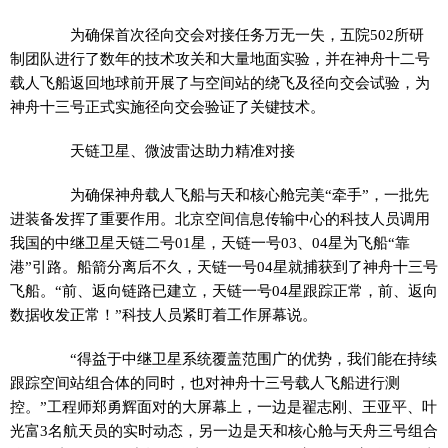
为确保首次径向交会对接任务万无一失，五院502所研
制团队进行了数年的技术攻关和大量地面实验，并在神舟十二号
载人飞船返回地球前开展了与空间站的绕飞及径向交会试验，为
神舟十三号正式实施径向交会验证了关键技术。
天链卫星、微波雷达助力精准对接
为确保神舟载人飞船与天和核心舱完美“牵手”，一批先
进装备发挥了重要作用。北京空间信息传输中心的科技人员调用
我国的中继卫星天链二号01星，天链一号03、04星为飞船“靠
港”引路。船箭分离后不久，天链一号04星就捕获到了神舟十三号
飞船。“前、返向链路已建立，天链一号04星跟踪正常，前、返向
数据收发正常！”科技人员紧盯着工作屏幕说。
“得益于中继卫星系统覆盖范围广的优势，我们能在持续
跟踪空间站组合体的同时，也对神舟十三号载人飞船进行测
控。”工程师郑勇辉面对的大屏幕上，一边是翟志刚、王亚平、叶
光富3名航天员的实时动态，另一边是天和核心舱与天舟三号组合