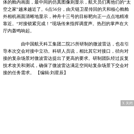
体的舱内画面，最中间的仿真图像则显示，航天员们离他们的“太
空之家”越来越近了。6点56分，由天链卫星传回的天和核心舱舱
外相机画面清晰地显示，神舟十三号的目标靶向正一点点地精准
靠近。“对接锁紧完成！”现场传来指挥调度声。热烈的掌声在大
厅内轰鸣响起。
由中国航天科工集团二院25所研制的微波雷达，也在引
导本次交会对接中立功。科研人员说，相比其它对接口，径向对
接的复杂场景对微波雷达提出了更高的要求。研制团队经过反复
技术攻关和测试，确保了微波雷达满足空间站复杂场景下交会对
接的任务需求。
【编辑:刘星辰】
X 关闭