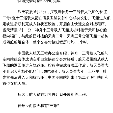
快速交会对接6.5小时完成
昨天凌晨0时23分，搭载着神舟十三号载人飞船的长征
二号F遥十三运载火箭在酒泉卫星发射中心成功发射。飞船进入预
定轨道后顺利完成入轨状态设置，开启自主快速交会对接程序。
当天清晨6时56分，神舟十三号载人飞船成功对接于天和核心舱
径向端口，与此前已对接的天舟二号、天舟三号货运飞船一起构
成四舱船组合体，整个交会对接过程历时约6.5小时。
中国载人航天工程办公室介绍，神舟十三号载人飞船与
空间站组合体成功实现自主快速交会对接后，航天员乘组从载人
飞船的返回舱进入轨道舱。按程序完成各项工作后，航天员翟志
刚开启天和核心舱舱门，9时58分，航天员翟志刚、王亚平、叶
光富先后进入天和核心舱，中国空间站迎来了第二个飞行乘组和
首位女航天员。
后续，航天员乘组将按计划开展相关工作。
神舟径向接天和有“三难”