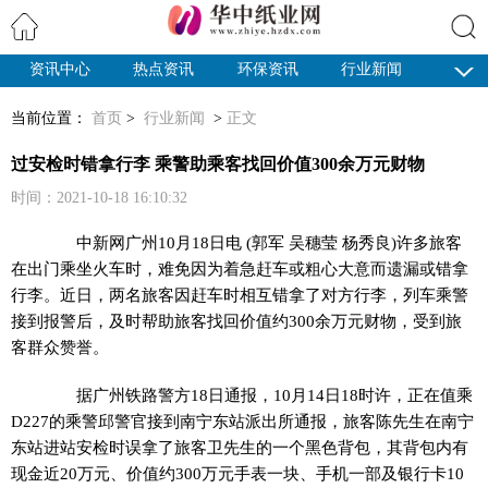
资讯中心
热点资讯
环保资讯
行业新闻
搜索
纸业观察
当前位置：
首页
>
行业新闻
>
正文
过安检时错拿行李 乘警助乘客找回价值300余万元财物
时间：2021-10-18 16:10:32
中新网
广州10月18日电 (郭军 吴穗莹 杨秀良)许多旅客
在出门乘坐火车时，难免因为着急赶车或粗心大意而遗漏或错拿
行李。近日，两名旅客因赶车时相互错拿了对方行李，列车乘警
接到报警后，及时帮助旅客找回价值约300余万元财物，受到旅
客群众赞誉。
据广州铁路警方18日通报，10月14日18时许，正在值乘
D227的乘警邱警官接到南宁东站派出所通报，旅客陈先生在南宁
东站进站安检时误拿了旅客卫先生的一个黑色背包，其背包内有
现金近20万元、价值约300万元手表一块、手机一部及银行卡10