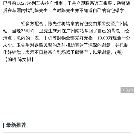
已登乘D227次列车去往广州南，于是立即联系该车乘警，乘警随
后在车厢内找到陈先生，当时陈先生并不知道自己的背包错拿。
经多方配合，陈先生将错拿的背包交由乘警交至广州南
站。当晚23时许，卫先生来到在广州南站拿回了自己的背包，经
清点，包内的手表、手机等财物全部完好无损，19.69万现金一分
未少。卫先生对铁路民警的及时相助表达了深深的谢意，并已制
作好锦旗，表示不日将亲自到场赠予邱警官，以示谢意。(完)
【编辑:陈文韬】
X 关闭
最新推荐