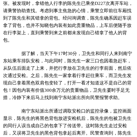
张。被发现时，拿错他人行李的陈先生已乘坐D227次离开车站，
请乘警协助查找。考虑到事主焦急的心情，乘警立即前往车厢找
到了陈先生和其错拿的背包。经问询调查，陈先生确系因赶车误
拿了背包，也并不知晓包内装有如此贵重物品，上车后便随手放
在行李架上，直到乘警到来之前都未发现自己错拿了他人的背
包。
据了解，当天下午17时30分，卫先生和同行人来到南宁
东站乘车排队安检，与此同时，陈先生一家三口也因着急赶车，
从队伍后面走了上来，并把行李放在卫先生的行李前面，然后依
次通过安检。之后，陈先生一家拿着行李赶往乘车，而卫先生发
现自己拿着黑色双肩包变轻了，打开一看才知道这不是自己的背
包！因包内装有价值300余万元的贵重物品，卫先生霎时手足无
措，冷静下来后马上找到南宁东站派出所向民警报警求助。
南宁东站派出所通过调取安检口的监控录像，监控画面
显示，陈先生的将黑色背包放进安检机后，陈先生的包被卫先生
的同行人误当成自己的包拿下了传送带。这时陈先生走过安检
后，又误将卫先生的黑色背包拿起后离开。民警查询到，陈先生