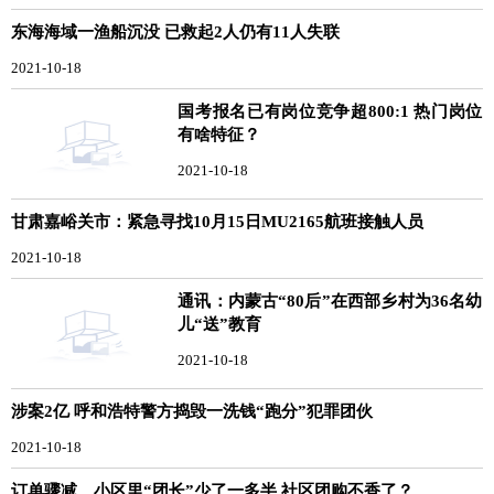
东海海域一渔船沉没 已救起2人仍有11人失联
2021-10-18
国考报名已有岗位竞争超800:1 热门岗位
有啥特征？
2021-10-18
甘肃嘉峪关市：紧急寻找10月15日MU2165航班接触人员
2021-10-18
通讯：内蒙古“80后”在西部乡村为36名幼
儿“送”教育
2021-10-18
涉案2亿 呼和浩特警方捣毁一洗钱“跑分”犯罪团伙
2021-10-18
订单骤减、小区里“团长”少了一多半 社区团购不香了？