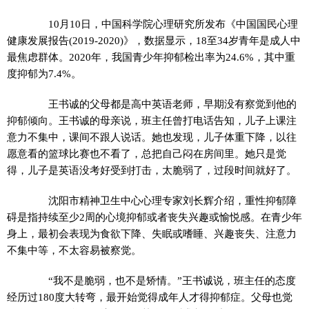
10月10日，中国科学院心理研究所发布《中国国民心理
健康发展报告(2019-2020)》，数据显示，18至34岁青年是成人中
最焦虑群体。2020年，我国青少年抑郁检出率为24.6%，其中重
度抑郁为7.4%。
王书诚的父母都是高中英语老师，早期没有察觉到他的
抑郁倾向。王书诚的母亲说，班主任曾打电话告知，儿子上课注
意力不集中，课间不跟人说话。她也发现，儿子体重下降，以往
愿意看的篮球比赛也不看了，总把自己闷在房间里。她只是觉
得，儿子是英语没考好受到打击，太脆弱了，过段时间就好了。
沈阳市精神卫生中心心理专家刘长辉介绍，重性抑郁障
碍是指持续至少2周的心境抑郁或者丧失兴趣或愉悦感。在青少年
身上，最初会表现为食欲下降、失眠或嗜睡、兴趣丧失、注意力
不集中等，不太容易被察觉。
“我不是脆弱，也不是矫情。”王书诚说，班主任的态度
经历过180度大转弯，最开始觉得成年人才得抑郁症。父母也觉