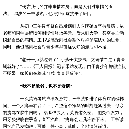
“伤害我们的并非事情本身，而是人们对事情的看
法。”20岁的王书诚说，他与抑郁症抗争了5年。
从初中三年级怀疑自己发病到去医院确诊坚持服药，从
老师和同学误解取笑到慢慢释放善意。后来到大学，甚至会主动
谈起自己的病情。王书诚感受到社会整体对抑郁症认知的进步。
同时，他也感到社会对青少年抑郁症认知的滞后和不足。
“想开一点就过去了”“小孩子太娇气、太矫情”“过了青春
期就好了”……《工人日报》记者采访发现，由于青少年抑郁症状
不明显，家长们多将其当成“青春期叛逆”。
“我不是脆弱，也不是矫情”
一次英语考试成绩发放前，王书诚躲进了体育馆的楼梯
间。一个人蹲坐在台阶上，希望这个难熬的时刻赶紧过去，母亲
的责骂在脑中回响，“给我俩丢人，英语这么差。”他突然发力，
用牙狠狠咬住手背，直至流血。“疼痛会让我冷静下来。”王书诚
回忆自己发病说，可能一件小事，就能让全部情绪崩溃。