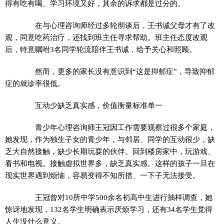
得有吃有喝、学习环境又好，其余的诉求都是过分的。
在与心理咨询师经过多轮彻谈后，王书诚父母才有了改
观，同意吃药治疗，还找到班主任寻求帮助。班主任态度改观
后，特意嘱咐3名同学轮流陪伴王书诚，给予关心和照顾。
然而，更多的家长没有意识到“这是抑郁症”，导致抑郁
症的就诊率很低。
互动少缺乏真实感，价值衡量标准单一
青少年心理咨询师王冠因工作需要观察过很多个家庭，
她发现，作为独生子女的青少年，与邻居、同学的互动很少，缺
乏大自然接触，缺少长期玩耍的伙伴。回到楼房家中，玩游戏、
看书和电视。接触虚拟世界多，缺乏真实感。这样的孩子一旦在
现实世界遇到烦恼，容易变得不知所措、一下子无法接受。
王冠曾对10所中学500余名初高中生进行抽样调查，她
惊讶地发现，132名学生明确表示厌烦学习，还有34名学生觉得
人生没什么意义。