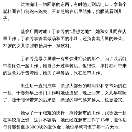
洪旭痴迷一切圆形的东西，有时他走到店门口，拿着个
塑料圈在门前跑来跑去。王春芝站在店里结账，抬眼就看到儿
子。
蒸饺店同时成了于春芳的“理想之地”。她和女儿同在店
里工作，于春芳掌管着做汤和面的小灶，还负责着店里的酱菜。
22岁的女儿徐强收拾桌子，摆饮料。
于春芳是母亲里唯一有餐饮业经验的那个。为了以后能
带着徐强一起工作，她自己开过早餐店。但很快，单打独斗带来
的疲惫几乎击垮她，她关了早餐店，只在超市工作。
出生后一直到成年，徐强大部分的时间都和爷爷奶奶在
一起。于春芳早上出门工作时她还没醒，晚上回来，女儿早就睡
了。疏于陪伴带来的后果是，徐强的脾气越来越大，也更爱哭。
她做了一个艰难的抉择，辞掉超市的工作，跟徐强一起
在蒸饺店上班。这并不容易，她已经在超市工作了13年，退休后
每月能领至少3000块的退休金，她也早就习惯了那一方天地。