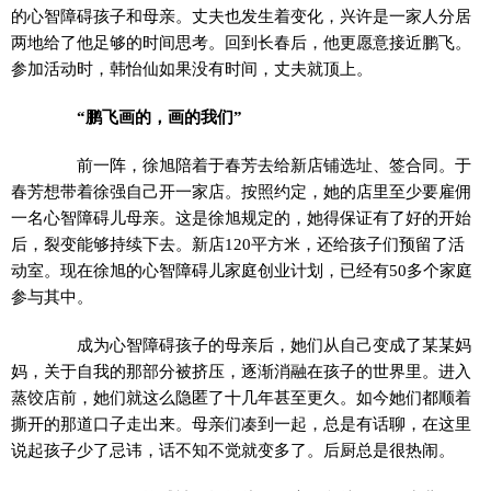
的心智障碍孩子和母亲。丈夫也发生着变化，兴许是一家人分居
两地给了他足够的时间思考。回到长春后，他更愿意接近鹏飞。
参加活动时，韩怡仙如果没有时间，丈夫就顶上。
“鹏飞画的，画的我们”
前一阵，徐旭陪着于春芳去给新店铺选址、签合同。于
春芳想带着徐强自己开一家店。按照约定，她的店里至少要雇佣
一名心智障碍儿母亲。这是徐旭规定的，她得保证有了好的开始
后，裂变能够持续下去。新店120平方米，还给孩子们预留了活
动室。现在徐旭的心智障碍儿家庭创业计划，已经有50多个家庭
参与其中。
成为心智障碍孩子的母亲后，她们从自己变成了某某妈
妈，关于自我的那部分被挤压，逐渐消融在孩子的世界里。进入
蒸饺店前，她们就这么隐匿了十几年甚至更久。如今她们都顺着
撕开的那道口子走出来。母亲们凑到一起，总是有话聊，在这里
说起孩子少了忌讳，话不知不觉就变多了。后厨总是很热闹。