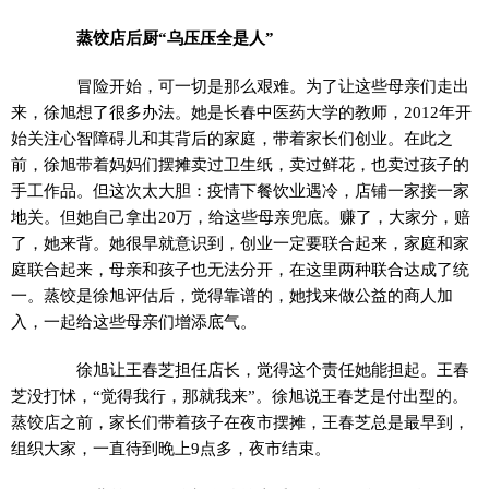
蒸饺店后厨“乌压压全是人”
冒险开始，可一切是那么艰难。为了让这些母亲们走出
来，徐旭想了很多办法。她是长春中医药大学的教师，2012年开
始关注心智障碍儿和其背后的家庭，带着家长们创业。在此之
前，徐旭带着妈妈们摆摊卖过卫生纸，卖过鲜花，也卖过孩子的
手工作品。但这次太大胆：疫情下餐饮业遇冷，店铺一家接一家
地关。但她自己拿出20万，给这些母亲兜底。赚了，大家分，赔
了，她来背。她很早就意识到，创业一定要联合起来，家庭和家
庭联合起来，母亲和孩子也无法分开，在这里两种联合达成了统
一。蒸饺是徐旭评估后，觉得靠谱的，她找来做公益的商人加
入，一起给这些母亲们增添底气。
徐旭让王春芝担任店长，觉得这个责任她能担起。王春
芝没打怵，“觉得我行，那就我来”。徐旭说王春芝是付出型的。
蒸饺店之前，家长们带着孩子在夜市摆摊，王春芝总是最早到，
组织大家，一直待到晚上9点多，夜市结束。