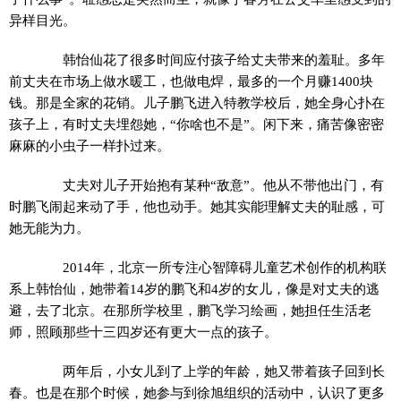
异样目光。
韩怡仙花了很多时间应付孩子给丈夫带来的羞耻。多年
前丈夫在市场上做水暖工，也做电焊，最多的一个月赚1400块
钱。那是全家的花销。儿子鹏飞进入特教学校后，她全身心扑在
孩子上，有时丈夫埋怨她，“你啥也不是”。闲下来，痛苦像密密
麻麻的小虫子一样扑过来。
丈夫对儿子开始抱有某种“敌意”。他从不带他出门，有
时鹏飞闹起来动了手，他也动手。她其实能理解丈夫的耻感，可
她无能为力。
2014年，北京一所专注心智障碍儿童艺术创作的机构联
系上韩怡仙，她带着14岁的鹏飞和4岁的女儿，像是对丈夫的逃
避，去了北京。在那所学校里，鹏飞学习绘画，她担任生活老
师，照顾那些十三四岁还有更大一点的孩子。
两年后，小女儿到了上学的年龄，她又带着孩子回到长
春。也是在那个时候，她参与到徐旭组织的活动中，认识了更多