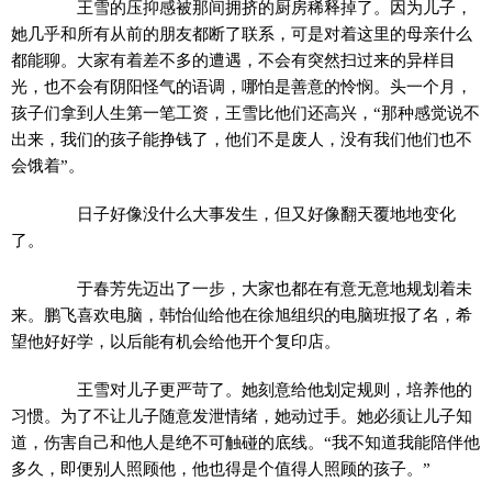
王雪的压抑感被那间拥挤的厨房稀释掉了。因为儿子，
她几乎和所有从前的朋友都断了联系，可是对着这里的母亲什么
都能聊。大家有着差不多的遭遇，不会有突然扫过来的异样目
光，也不会有阴阳怪气的语调，哪怕是善意的怜悯。头一个月，
孩子们拿到人生第一笔工资，王雪比他们还高兴，“那种感觉说不
出来，我们的孩子能挣钱了，他们不是废人，没有我们他们也不
会饿着”。
日子好像没什么大事发生，但又好像翻天覆地地变化
了。
于春芳先迈出了一步，大家也都在有意无意地规划着未
来。鹏飞喜欢电脑，韩怡仙给他在徐旭组织的电脑班报了名，希
望他好好学，以后能有机会给他开个复印店。
王雪对儿子更严苛了。她刻意给他划定规则，培养他的
习惯。为了不让儿子随意发泄情绪，她动过手。她必须让儿子知
道，伤害自己和他人是绝不可触碰的底线。“我不知道我能陪伴他
多久，即便别人照顾他，他也得是个值得人照顾的孩子。”