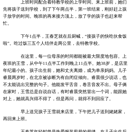
上班时间配合着特教学校的上学时间。来上班前，她们
先将孩子送到学校，到了下午两点半，第一班结束，刚好赶上孩
子放学的时间。晚班的再来接力顶上，放了学的孩子也赶来帮
忙。
下午1点半，王春芝就在后厨喊，“接孩子的快吃伙食饭
啦”。吃过饭三五个人结伴走两公里，去特教学校。
在这里，每一位母亲的时间都能被最大限度地包容。上
夜班的王雪，从中午11点半工作到晚上11点半。她38岁，是店里
年纪最小的。孩子出生前，她和丈夫离婚，成为单亲妈妈。儿子
睿晨两岁时，在北京被诊断为有自闭症倾向。睿晨很少说话，也
不太能说出完整的句子。他能发平舌音，卷舌音发不出。母子俩
在家时，王雪总是自说自话，有时睿晨突然冒出一个词，能跟她
对上，她就高兴得不得了，但是再问，就得不到回应了。
早上送完孩子王雪就来店里，下午把儿子送到姥姥家，
再回来上班。
王春芝年轻时曾是热爱服装剪裁的裁缝，在儿子出生后