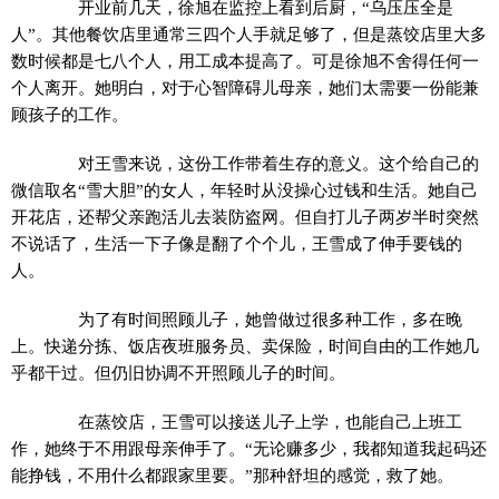
开业前几天，徐旭在监控上看到后厨，“乌压压全是
人”。其他餐饮店里通常三四个人手就足够了，但是蒸饺店里大多
数时候都是七八个人，用工成本提高了。可是徐旭不舍得任何一
个人离开。她明白，对于心智障碍儿母亲，她们太需要一份能兼
顾孩子的工作。
对王雪来说，这份工作带着生存的意义。这个给自己的
微信取名“雪大胆”的女人，年轻时从没操心过钱和生活。她自己
开花店，还帮父亲跑活儿去装防盗网。但自打儿子两岁半时突然
不说话了，生活一下子像是翻了个个儿，王雪成了伸手要钱的
人。
为了有时间照顾儿子，她曾做过很多种工作，多在晚
上。快递分拣、饭店夜班服务员、卖保险，时间自由的工作她几
乎都干过。但仍旧协调不开照顾儿子的时间。
在蒸饺店，王雪可以接送儿子上学，也能自己上班工
作，她终于不用跟母亲伸手了。“无论赚多少，我都知道我起码还
能挣钱，不用什么都跟家里要。”那种舒坦的感觉，救了她。