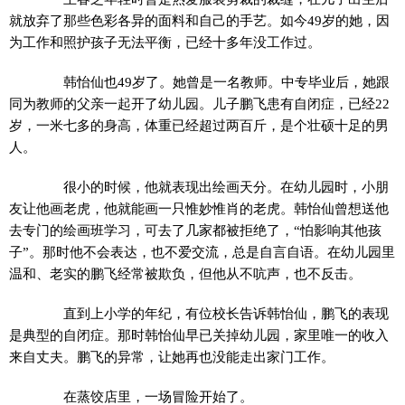
就放弃了那些色彩各异的面料和自己的手艺。如今49岁的她，因
为工作和照护孩子无法平衡，已经十多年没工作过。
韩怡仙也49岁了。她曾是一名教师。中专毕业后，她跟
同为教师的父亲一起开了幼儿园。儿子鹏飞患有自闭症，已经22
岁，一米七多的身高，体重已经超过两百斤，是个壮硕十足的男
人。
很小的时候，他就表现出绘画天分。在幼儿园时，小朋
友让他画老虎，他就能画一只惟妙惟肖的老虎。韩怡仙曾想送他
去专门的绘画班学习，可去了几家都被拒绝了，“怕影响其他孩
子”。那时他不会表达，也不爱交流，总是自言自语。在幼儿园里
温和、老实的鹏飞经常被欺负，但他从不吭声，也不反击。
直到上小学的年纪，有位校长告诉韩怡仙，鹏飞的表现
是典型的自闭症。那时韩怡仙早已关掉幼儿园，家里唯一的收入
来自丈夫。鹏飞的异常，让她再也没能走出家门工作。
在蒸饺店里，一场冒险开始了。