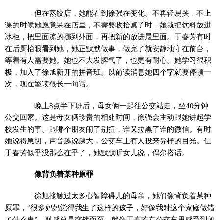
但在蒸饺店，她能看到徐强在变化。不再轻易哭，不上
课的时候她愿意呆在店里，不需要收拾桌子时，她就把饮料放进
冰柜，把里面凉的挪到外面，再把新的放进最里面。于春芳有时
在后厨抬眼看到她，她正默默做事，做完了就安静地守在前台，
等着有人需要她。她也不大发脾气了，也更有耐心。她学习很积
极，加入了徐旭新开的拼音班。以前读消息她四个字就要停顿一
次，现在能读很长一句话。
晚上8点半下班后，母女俩一起往公交站走，坐40分钟
公交回家。这是母女俩珍贵的相处时间，徐强会主动跟她讲起学
校发生的事。跟哪个朋友闹了别扭，谁又拉黑了谁的微信。有时
她说得急切，声音越说越大，公交车上有人投来异样的目光。但
于春芳似乎没那么在乎了，她默默听女儿说，偶尔搭话。
像背负着某种原罪
徐旭接触过太多心智障碍儿的母亲，她们像背负着某种
原罪，“很多妈妈觉得我生了这样的孩子，好像我对这个家庭做错
了什么事”。耻感总是突然而至，就像于春芳在公交车里感受到的