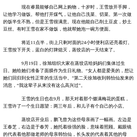
现在睿晨能够自己网上购物，十岁时，王雪放开手脚，
让他学习做饭。帮他打开煤气，让他自己洗菜、切菜。第一次做
的饭半生不熟，但是王雪很满意。现在他能自己削土豆皮，炒土
豆丝。有时王雪在家不做饭，他就帮她泡一碗方便面。
将近11点半，街上只剩对面的24小时便利店还亮着灯。
王雪按下开关，蓝白的灯牌熄灭，蒸饺店的一天结束了。
9月19日，徐旭组织大家在蒸饺店给妈妈们集体过生
日。她给她们准备了面膜作为生日礼物。“女人都是爱美的，想让
她们回归到女性正常的生活当中。”第二天徐旭收到韩怡仙发来的
消息，“我这辈子从来没有这么高兴过”。
王雪的生日也在9月，那天对着那个缀满梅花的蛋糕，
王雪许了一个生日愿望：两三年后，和儿子有个自己的小店。
蒸饺店开业后，鹏飞曾为这些母亲画了一幅画。左边是
王春芝，右边是于春芳，她托着徐强的脸，意味着照顾。戴眼镜
的代表着他那做老师的母亲韩怡仙，长头发的代表着其他的母