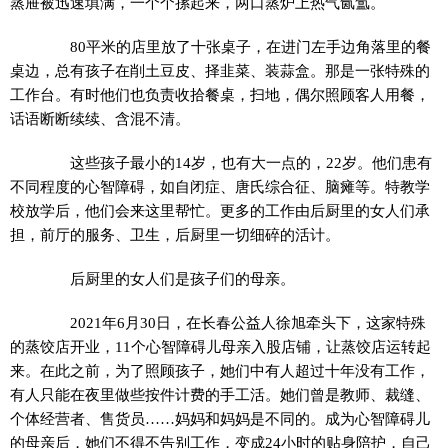
蒸屉被迅速填满，一个个摞起来，两口蒸炉上热气氤氲。
80平米的店里放了十张桌子，在进门左手边角落里的餐
桌边，总有孩子在削土豆皮、择韭菜、装蒜盒。那是一张特殊的
工作台。有时他们也负责收拾餐桌，扫地，偶尔照顾客人用餐，
话语断断续续、含混不清。
这些孩子最小的14岁，也有大一点的，22岁。他们患有
不同程度的心智障碍，如自闭症、唐氏综合征、脑瘫等。特教学
校放学后，他们会来这里帮忙。更多的工作由后厨里的女人们承
担，前厅的服务、卫生，后厨里一切细碎的活计。
后厨里的女人们是孩子们的母亲。
2021年6月30日，在长春公益人徐旭牵头下，这家特殊
的蒸饺店开业，11个心智障碍儿母亲入股店铺，让蒸饺店运转起
来。在此之前，为了照顾孩子，她们中有人超过十年没有工作，
有人只能在夜里做些按件计费的手工活。她们曾是教师、裁缝、
个体经营者、售货员……妈妈和妈妈是不同的。成为心智障碍儿
的母亲后，她们不得不告别工作，变成24小时的贴身陪护，自己