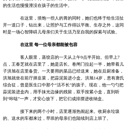
的生活也慢慢湮没在孩子的生活中。
在这里，填饱一些人的胃的同时，她们也终于给生活扯
开一道口子，钻出来，让照护与工作得以平衡。生存之外，这同
时是一场心智障碍儿母亲们关于生活乃至自我的探索与试验。
在这里 每一位母亲都能被包容
客人眼里，蒸饺店的一天从上午9点半开始。但早上7
点，王春芝就在店里了，她是店长。卷闸门拉起一半，她带着儿
子洪旭在店里备货。一天要用的菜品已经送来，她在后厨准备，
洪旭就坐在前厅择韭菜，把蒜泥装进小盒。洪旭14岁，患有唐氏
综合征，曾是医生口中那个“活不长”的孩子。现在，他一勺勺把
蒜泥装进盒内，用手抹光边缘的残留，双手按紧小盒，直到听
到“咔哒”一声，才安心放下，把它们成排摆进收纳盒。
接下来的两个小时，店里逐渐热闹起来。收厨余垃圾
的、送水的车都来过，早班的母亲们也陆续到店上班了。