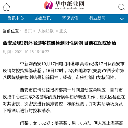
资讯中心
热点资讯
环保资讯
行业新闻
搜索
纸业观察
当前位置：
首页
>
人物访谈
>
正文
西安发现2例外省游客核酸检测阳性病例 目前在医院诊治
时间：2021-10-18 16:10:22
中新网
西安10月17日电 (阿琳娜 高瑞)记者17日从西安市
疫情防控指挥部获悉，16日17时，2名外地游客(夫妻)在西安市第
八医院核酸检测结果初筛阳性，经省、市疾控部门复核阳性。
西安市疫情防控指挥部第一时间启动应急响应，目前市
疾控中心已完成2名游客的流行病学初步调查工作，相关区县正在
对其密接、次密接进行摸排管控、核酸检测，并对其活动场所及
下榻酒店进行封控和消杀。
闫某，女，62岁；姜某某，男，65岁。俩人系上海某高