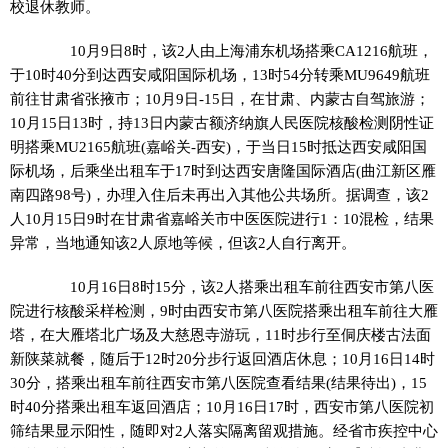
校退休教师。
10月9日8时，该2人由上海浦东机场搭乘CA1216航班，
于10时40分到达西安咸阳国际机场，13时54分转乘MU9649航班
前往甘肃省张掖市；10月9日-15日，在甘肃、内蒙古自驾旅游；
10月15日13时，持13日内蒙古额济纳旗人民医院核酸检测阴性证
明搭乘MU2165航班(嘉峪关-西安)，于当日15时抵达西安咸阳国
际机场，后乘坐出租车于17时到达西安唐隆国际酒店(曲江新区雁
南四路98号)，办理入住后未再出入其他公共场所。据调查，该2
人10月15日9时在甘肃省嘉峪关市中医医院进行1：10混检，结果
异常，当地通知该2人原地等候，但该2人自行离开。
10月16日8时15分，该2人搭乘出租车前往西安市第八医
院进行核酸采样检测，9时由西安市第八医院搭乘出租车前往大雁
塔，在大雁塔北广场及大慈恩寺游玩，11时步行至侗庆楼古法面
新陕菜就餐，随后于12时20分步行返回酒店休息；10月16日14时
30分，搭乘出租车前往西安市第八医院查看结果(结果待出)，15
时40分搭乘出租车返回酒店；10月16日17时，西安市第八医院初
筛结果显示阳性，随即对2人落实隔离留观措施。经省市疾控中心