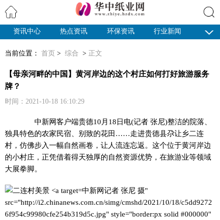
资讯中心
热点资讯
环保资讯
行业新闻
搜索
纸业观察
当前位置：
首页
>
综合
>
正文
【母亲河畔的中国】黄河岸边的这个村庄如何打好旅游服务
牌？
时间：2021-10-18 16:10:29
中新网
客户端贵德10月18日电(记者 张尼)整洁的院落、
独具特色的农家民宿、别致的花田……走进贵德县尕让乡二连
村，仿佛步入一幅自然画卷，让人流连忘返。这个位于黄河岸边
的小村庄，正凭借着得天独厚的自然资源优势，在旅游业等领域
大展拳脚。
中新网记者 张尼 摄"
src="http://i2.chinanews.com.cn/simg/cmshd/2021/10/18/c5dd9272
6f954c99980cfe254b319d5c.jpg" style="border:px solid #000000"