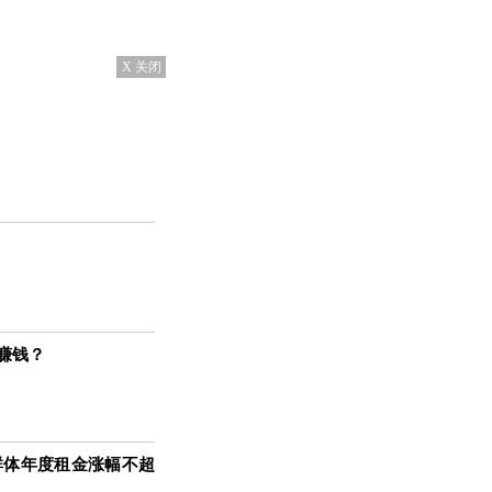
X 关闭
赚钱？
群体年度租金涨幅不超