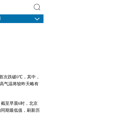
闻
搜索
首次跌破0℃，其中，
最高气温将较昨天略有
截至早晨6时，北京
中旬同期最低值，刷新历