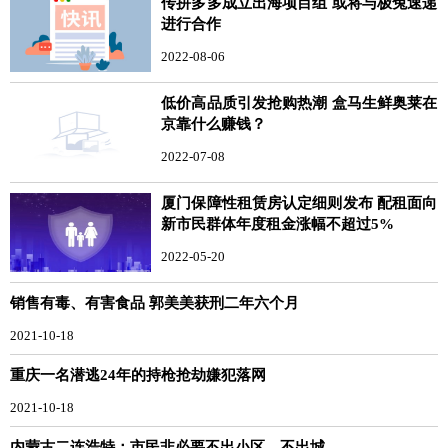
传拼多多成立出海项目组 或将与极兔速递
进行合作
2022-08-06
低价高品质引发抢购热潮 盒马生鲜奥莱在
京靠什么赚钱？
2022-07-08
厦门保障性租赁房认定细则发布 配租面向
新市民群体年度租金涨幅不超过5%
2022-05-20
销售有毒、有害食品 郭美美获刑二年六个月
2021-10-18
重庆一名潜逃24年的持枪抢劫嫌犯落网
2021-10-18
内蒙古二连浩特：市民非必要不出小区、不出城