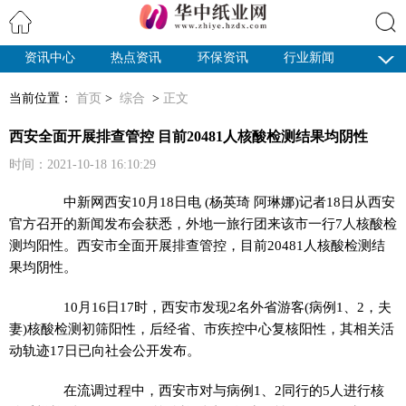
资讯中心
热点资讯
环保资讯
行业新闻
搜索
纸业观察
当前位置：
首页
>
综合
>
正文
西安全面开展排查管控 目前20481人核酸检测结果均阴性
时间：2021-10-18 16:10:29
中新网
西安10月18日电 (杨英琦 阿琳娜)记者18日从西安
官方召开的新闻发布会获悉，外地一旅行团来该市一行7人核酸检
测均阳性。西安市全面开展排查管控，目前20481人核酸检测结
果均阴性。
10月16日17时，西安市发现2名外省游客(病例1、2，夫
妻)核酸检测初筛阳性，后经省、市疾控中心复核阳性，其相关活
动轨迹17日已向社会公开发布。
在流调过程中，西安市对与病例1、2同行的5人进行核