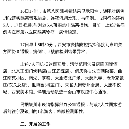
16日17时，市第八医院初筛结果显示阳性，随即对病例
1和2落实隔离留观措施。连夜流调发现，与病例1、2同行的还有
5人，17日凌晨6时对这5人落实集中隔离措施。目前，上述7名病
例均在市第八医院隔离诊疗，病情稳定。
17日早上8时30分，西安市疫情防控指挥部接到嘉峪关
方面协查通报，病例1、2核酸检测结果异常。
上述7人同机抵达西安后，活动范围涉及唐隆国际酒
店、北京正阳门烤鸭店(曲江庭院店)、侗庆楼古法面新陕菜、曲
江南苑小区、南湖、寒窑、大雁塔北广场、大慈恩寺、老孙家饭
庄(东关总店)、世博园(得宝门)、朱雀大街乾州食府、大唐不夜
城、西安美术馆。详细活动轨迹一会由市疾控中心通报。
另据银川市疫情指挥部办公室通报，与该7人共同旅游
后前往宁夏银川的1名游客，核酸检测阳性。
二、开展的工作