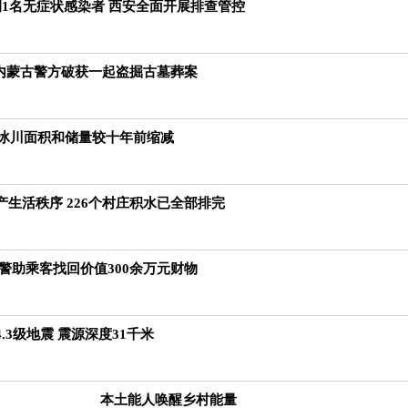
例1名无症状感染者 西安全面开展排查管控
 内蒙古警方破获一起盗掘古墓葬案
域冰川面积和储量较十年前缩减
生活秩序 226个村庄积水已全部排完
警助乘客找回价值300余万元财物
.3级地震 震源深度31千米
本土能人唤醒乡村能量