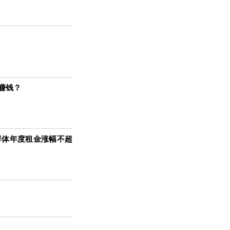
赚钱？
群体年度租金涨幅不超