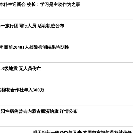
级本科生迎新会 校长：学习是主动作为之事
为一旅行团同行人员 活动轨迹公布
 目前20481人核酸检测结果均阴性
.3级地震 无人员伤亡
的棉花合作社年入300万
酸阳性病例曾去内蒙古额济纳旗 详情公布
明天起新一轮冷空气又来 本周中东部气温持续偏低