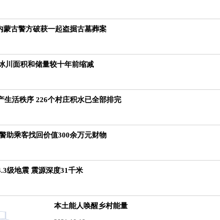
 内蒙古警方破获一起盗掘古墓葬案
域冰川面积和储量较十年前缩减
生活秩序 226个村庄积水已全部排完
警助乘客找回价值300余万元财物
.3级地震 震源深度31千米
本土能人唤醒乡村能量