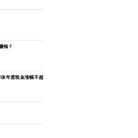
赚钱？
群体年度租金涨幅不超