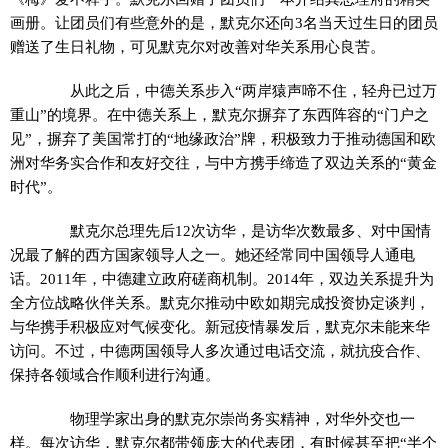
画册。让团员们有些意外的是，默克尔还向3名当天过生日的团员
赠送了生日礼物，可见默克尔对改善对华关系用心良苦。
从此之后，中德关系步入“两岸猿声啼不住，轻舟已过万
重山”的境界。在中德关系上，默克尔摒弃了东西阵容的“门户之
见”，摒弃了美国常打的“地缘政治”牌，积极致力于推动德国和欧
洲对华务实合作和友好交往，与中方携手缔造了双边关系的“黄金
时代”。
默克尔总理先后12次访华，是访华次数最多、对中国情
况最了解的西方国家领导人之一。她还经常同中国领导人通电
话。2011年，中德建立政府磋商机制。2014年，双边关系提升为
全方位战略伙伴关系。默克尔推动中欧如期完成投资协定谈判，
与华携手积极应对气候变化。新冠疫情暴发后，默克尔未能来华
访问。不过，中德两国领导人多次通过电话交流，就抗疫合作、
保持各领域合作顺利进行沟通。
物理学家出身的默克尔崇尚务实精神，对华外交也一
样。每次访华，默克尔都带领庞大的代表团，有时候甚至把“半个