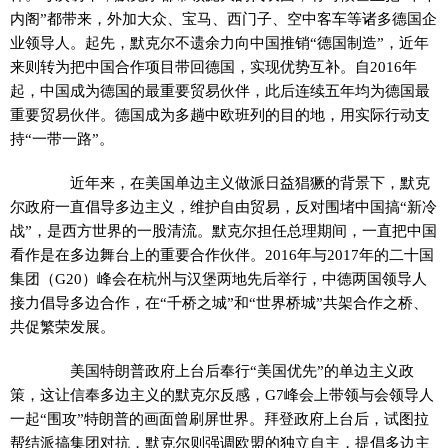
内阁”都带来，外加大众、宝马、西门子、空中客车等诸多德国企
业领导人。起先，默克尔不遗余力向中国推销“德国制造”，近年
来则转为把中国合作项目带回德国，实现优势互补。自2016年
起，中国成为德国的最重要贸易伙伴，此后连续五年均为德国最
重要贸易伙伴。德国成为多趟中欧班列的目的地，用实际行动支
持“一带一路”。
近年来，在美国单边主义做派日益猖獗的背景下，默克
尔政府一直倡导多边主义，维护自由贸易，反对围堵中国搞“新冷
战”，是西方世界的一股清流。默克尔担任总理期间，一直把中国
看作是在多边舞台上的重要合作伙伴。2016年与2017年的二十国
集团（G20）峰会在杭州与汉堡两地先后举行，中德两国领导人
接力倡导多边合作，在“千桥之城”和“世界桥城”共架合作之桥、
共促繁荣发展。
美国特朗普政府上台后奉行“美国优先”的单边主义政
策，这让信奉多边主义的默克尔反感，G7峰会上带领与会领导人
一起“围攻”特朗普的画面曾刷屏世界。拜登政府上台后，试图拉
帮结派搞集团对抗，默克尔则强调欧盟的独立自主，提倡多边主