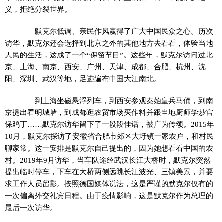
义，拒绝分裂世界。
默克尔低调、亲民作风赢得了广大中国民众之心。历次
访华，默克尔还会选择到北京之外的其他地方去看看，体验当地
人民的生活，这成了一个“保留节目”。这些年，默克尔访问过北
京、上海、南京、西安、广州、天津、成都、合肥、杭州、沈
阳、深圳、武汉等地，足迹遍布中国大江南北。
到上海坐磁悬浮列车，到西安参观秦始皇兵马俑，到南
京提出看明城墙，到成都逛农贸市场买作料并跟当地厨师学炒宫
保鸡丁……默克尔访华留下了一段段佳话，被广为传颂。2015年
10月，默克尔探访了安徽省合肥市郊区大圩镇一家农户，和村民
聊家常。这一安排是默克尔自己提出的，因为她想看看中国的农
村。2019年9月访华，当车队途经武汉长江大桥时，默克尔突然
提出临时停车，下车在大桥两侧远眺长江波光、三镇美景，并要
求工作人员留影。按照德国媒体说法，这是严谨的默克尔仅有的
一次偏离外交礼宾日程。由于疫情影响，这是默克尔作为总理的
最后一次访华。