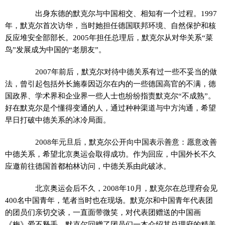
出身东德的默克尔与中国相交、相知有一个过程。1997
年，默克尔首次访华，当时她担任德国联邦环境、自然保护和核
反应堆安全部部长。2005年担任总理后，默克尔从对华关系“菜
鸟”发展成为中国的“老朋友”。
2007年前后，默克尔对待中德关系有过一些不妥当的做
法，曾引起包括外长施泰因迈尔在内的一些德国高官的不满，德
国政界、学术界和企业界一些人士也纷纷指责默克尔“不成熟”。
好在默克尔是个懂得变通的人，通过种种渠道与中方沟通，希望
早日打破中德关系的冰冷局面。
2008年元旦后，默克尔公开向中国表示善意：愿意改善
中德关系，希望北京奥运会取得成功。作为回应，中国外长不久
应邀前往德国首都柏林访问，中德关系由此破冰。
北京奥运会后不久，2008年10月，默克尔在总理府会见
400名中国青年，笔者当时也在现场。默克尔和中国青年代表团
的团员们亲切交谈，一直面带微笑，对代表团赠送的中国画
《梅》爱不释手。默克尔回赠了团员们一本介绍其总理府的精美