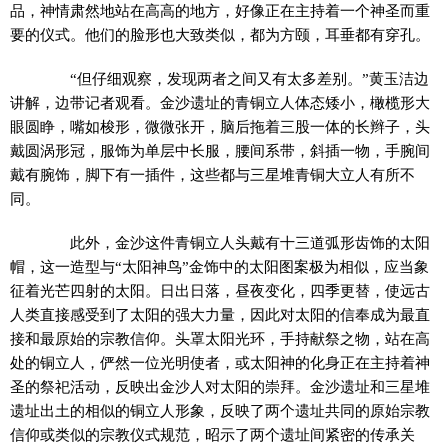
品，神情肃然地站在高高的地方，好像正在主持着一个神圣而重
要的仪式。他们的脸形也大致类似，都为方颐，耳垂都有穿孔。
“但仔细观察，发现两者之间又有太多差别。”黄玉洁边
讲解，边带记者观看。金沙遗址的青铜立人体态矮小，橄榄形大
眼圆睁，嘴如梭形，微微张开，脑后拖着三股一体的长辫子，头
戴圆涡形冠，服饰为单层中长服，腰间系带，斜插一物，手腕间
戴有腕饰，脚下有一插件，这些都与三星堆青铜大立人有所不
同。
此外，金沙这件青铜立人头戴有十三道弧形齿饰的太阳
帽，这一造型与“太阳神鸟”金饰中的太阳图案极为相似，应当象
征着光芒四射的太阳。日出日落，昼夜变化，四季更替，使远古
人类直接感受到了太阳的强大力量，因此对太阳的信奉成为最直
接和最原始的宗教信仰。头罩太阳光环，手持献祭之物，站在高
处的铜立人，俨然一位光明使者，或太阳神的化身正在主持着神
圣的祭祀活动，反映出金沙人对太阳的崇拜。金沙遗址和三星堆
遗址出土的相似的铜立人形象，反映了两个遗址共同的原始宗教
信仰或类似的宗教仪式规范，昭示了两个遗址间紧密的传承关