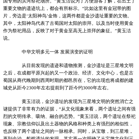
国专用的滨河祭祀场所。”黄玉洁说为了方便游客了解，在出土了
重要文物的遗迹坑上，都会有所标示。“比如这里有金冠带的图
片，旁边是‘太阳神鸟’金饰，这两件都是金沙遗址重要的文物。
其中，太阳神鸟代表了古蜀国对太阳的崇拜。以及当时使用黄金
作为祭祀用品，反映了对于黄金至高无上崇拜的象征。”黄玉洁
说。
中华文明多元一体 发展演变的证明
从目前发现的遗迹和遗物推测，金沙遗址是三星堆文明
之后，在成都平原兴起的又一个政治、经济、文化中心，也是古
蜀国从商代晚期到西周时期的都邑所在，它的出现也将成都的建
城史从距今2300年左右提前到了距今约3000年左右。
黄玉洁说，金沙遗址的发现为三星堆文明的突然消亡之
谜提供了非常有力的证据，“从文化现象来看，两个遗址之间有强
烈的文明传承、吸纳、融合的态势。”黄玉洁说，两个遗址在祭祀
现象、宗教信仰以及出土器物的风格和种类上有强烈的相似性，
也反映了两个遗址之间的一脉相承。同时，从宝墩，到三星堆，
再到金沙、船棺遗址的发现，其实再一次明确了从宝墩文化到三