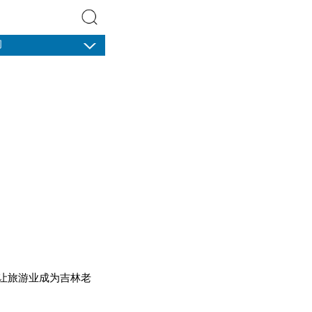
闻
搜索
让旅游业成为吉林老