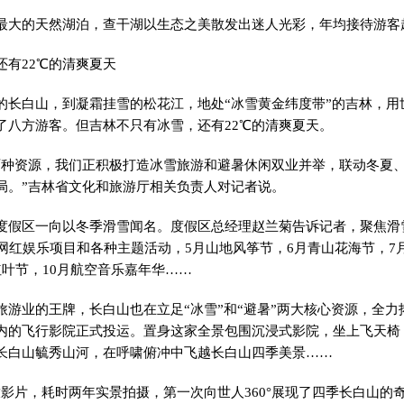
的天然湖泊，查干湖以生态之美散发出迷人光彩，年均接待游客超
有22℃的清爽夏天
白山，到凝霜挂雪的松花江，地处“冰雪黄金纬度带”的吉林，用
了八方游客。但吉林不只有冰雪，还有22℃的清爽夏天。
资源，我们正积极打造冰雪旅游和避暑休闲双业并举，联动冬夏、
局。”吉林省文化和旅游厅相关负责人对记者说。
区一向以冬季滑雪闻名。度假区总经理赵兰菊告诉记者，聚焦滑
地网红娱乐项目和各种主题活动，5月山地风筝节，6月青山花海节，7
红叶节，10月航空音乐嘉年华……
业的王牌，长白山也在立足“冰雪”和“避暑”两大核心资源，全力
内的飞行影院正式投运。置身这家全景包围沉浸式影院，坐上飞天椅
长白山毓秀山河，在呼啸俯冲中飞越长白山四季美景……
片，耗时两年实景拍摄，第一次向世人360°展现了四季长白山的奇