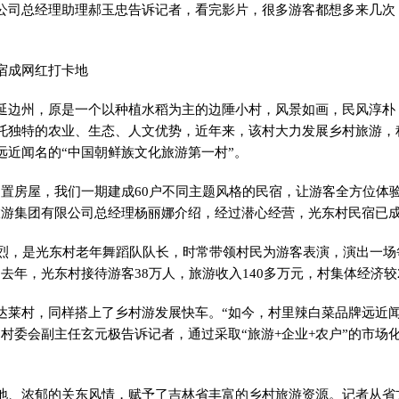
公司总经理助理郝玉忠告诉记者，看完影片，很多游客都想多来几次
成网红打卡地
州，原是一个以种植水稻为主的边陲小村，风景如画，民风淳朴
托独特的农业、生态、人文优势，近年来，该村大力发展乡村旅游，
远近闻名的“中国朝鲜族文化旅游第一村”。
房屋，我们一期建成60户不同主题风格的民宿，让游客全方位体
旅游集团有限公司总经理杨丽娜介绍，经过潜心经营，光东村民宿已
，是光东村老年舞蹈队队长，时常带领村民为游客表演，演出一场每
去年，光东村接待游客38万人，旅游收入140多万元，村集体经济较2
村，同样搭上了乡村游发展快车。“如今，村里辣白菜品牌远近闻
”村委会副主任玄元极告诉记者，通过采取“旅游+企业+农户”的市场
浓郁的关东风情，赋予了吉林省丰富的乡村旅游资源。记者从省