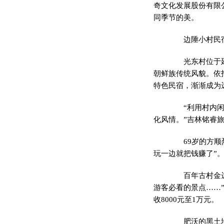
奇文化发展股份有限
同季节的美。
边陲小村民宿
光东村位于延边
朝鲜族传统风貌。依
特色民宿，渐渐成为
“利用村内闲置
化风情。”吉林铭睿
69岁的方顺烈
玩一边就把钱赚了”。
百年古村金达莱
游客必看的景点……
收8000元至1万元。
肥沃的黑土地、