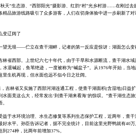
天”生态游、“西部阳光”摄影游、红韵“村”光乡村游……在刚过去的
条精品旅游线路吸引了众多游客，人们在切身体验中进一步刷新了对
变辽阔了
无垠——伫立在查干湖畔，记者的第一反应是惊讶：湖面怎么变
省西部。上世纪六七十年代，由于干旱和水源断流，查干湖水域面
，水退碱起，鱼苇绝迹，一度被称为“碱盆子”。从1976年开始，当
这里生机再现，但水面也远不似今日之壮阔。
，吉林省又实施了西部河湖连通工程，使查干湖面积(含湿地)日益扩大
到水面竟这么大，经常发出‘到查干湖来看海’的惊叹。”查干湖生态
语。
于水环境治理、水生态修复等系列生态保护工程，近两年，查干
最好水平。孙臣告诉记者，据不完全统计，目前这里光野鸭就有40万
到274种，比两年前增加37%。