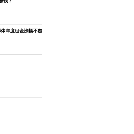
赚钱？
群体年度租金涨幅不超