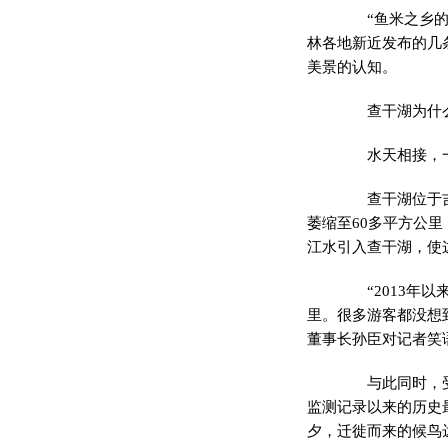
“鱼米之乡的秋
林各地新近发布的几
美景的认知。
查干湖为什么
水天相接，一望
查干湖位于吉林
萎缩至60多平方公里
江水引入查干湖，使
“2013年以来
里。很多游客都没想
董事长孙臣对记者笑
与此同时，受益
监测记录以来的历史
夕，迁徙而来的候鸟达