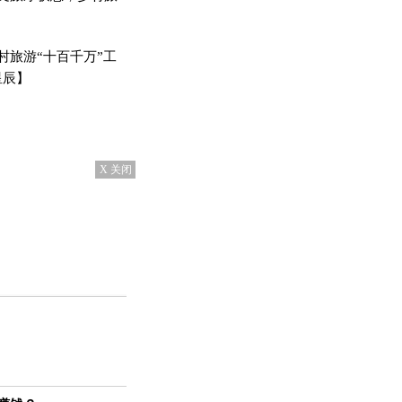
旅游“十百千万”工
星辰】
X 关闭