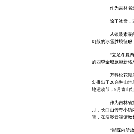
作为吉林省最大
除了冰雪，还
从银装素裹的长
幻般的冰雪胜境征服
“立足冬夏两种
的四季全域旅游新格
万科松花湖度假
划推出了20余种山
地运动节，9月青山
作为吉林省旅游
月，长白山传奇小镇
霄，在浩渺云端俯瞰
“影院内所放影