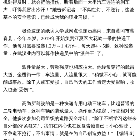
机刹得及时，就会把他撞伤。听着后面一大串汽车连连的刹车
声，吓得我冒出冷汗！”她告诉记者，“不闯红灯、不逆行，这些
基本的安全意识，已经成为我的职业习惯。”
极兔速递的纸坊大学城网点快递员高尚，来自黄冈市蕲
春县，今年25岁。2019年开始负责江夏区大花岭一带的快递工
作。他每月需要投递1.2万～1.4万件，每天跑4～5趟。这种投递
量，在武汉业内可以算作快递员中的“派件王”了。
派件量越大，劳动强度也相应拉大。他经常穿行的武昌
大道、金樱街一带，车流量、人流量很大，“稍微不小心，就可能
酿成事故。除了人或车受损，自己当天的工作肯定大受影响，收
入也会‘受伤’”。
高尚所驾驶的是一种快递专用电动三轮车，比起普通的
二轮电动车，这种车辆的装载量大，操作更为稳定，行驶相对安
全。他多次参加公司组织的道路安全培训，“除了不断学习这些来
自外部的‘紧箍咒’，我们在内心也在反复告诫自己：小心驾驶，
不争道不抢行，不出事情，就是在为自己创造效益！”
【编辑:刘