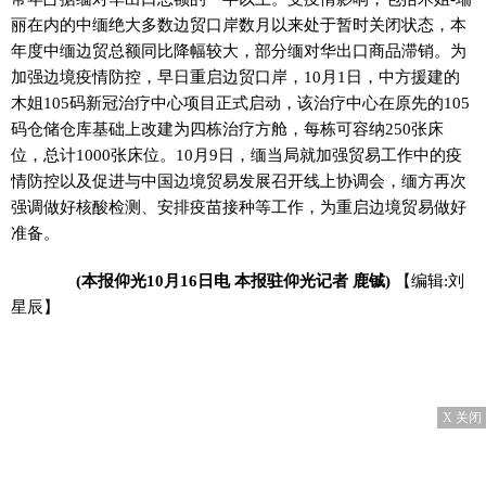
丽在内的中缅绝大多数边贸口岸数月以来处于暂时关闭状态，本
年度中缅边贸总额同比降幅较大，部分缅对华出口商品滞销。为
加强边境疫情防控，早日重启边贸口岸，10月1日，中方援建的
木姐105码新冠治疗中心项目正式启动，该治疗中心在原先的105
码仓储仓库基础上改建为四栋治疗方舱，每栋可容纳250张床
位，总计1000张床位。10月9日，缅当局就加强贸易工作中的疫
情防控以及促进与中国边境贸易发展召开线上协调会，缅方再次
强调做好核酸检测、安排疫苗接种等工作，为重启边境贸易做好
准备。
(本报仰光10月16日电 本报驻仰光记者 鹿铖)
【编辑:刘
星辰】
X 关闭