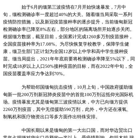
始于6月的缅第三波疫情在7月开始快速暴发，7月中
旬，缅检测确诊率一度超过40%的大关。随着缅当局采取一系列
疫情防控措施，以及新冠疫苗接种率的逐步提升，当前缅甸新冠
检测确诊率已降至8%左右，部分地区的隔离场所开始逐步关闭。
根据缅方数据，截至目前，全国累计完成1260多万剂疫苗接种，
全国疫苗接种率为17.08%。为尽快恢复学校教学，保障学生健
康，缅卫生部门正计划为全国12岁以上中学和高中学生接种疫
苗。缅当局提出，2021年年底前要将检测确诊率降至5%以下，同
时完成18岁以上人口50%接种疫苗的目标，而在2022年中旬，全
国疫苗覆盖率应力争达到70%。
为帮助邻国缅甸抗击疫情，10月上旬，中国政府援助缅
甸新一批200万剂新冠肺炎疫苗中的首批100万剂运抵仰光国际机
场。疫情暴发尤其是缅甸第三波疫情以来，中方已向缅方提供
2260万剂疫苗，其中无偿援助590万剂，此外，中方还在液氧、
制氧机和医疗物资出口等多方面作出特殊安排。
中国长期以来是缅甸的第一大出口国，而对华边贸出口
常年占据缅对华出口总额的一半以上。受疫情影响，包括木姐-瑞