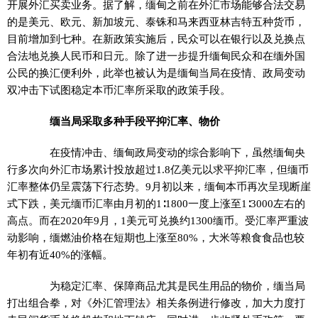
开展外汇买卖业务。据了解，缅甸之前在外汇市场能够合法交易
的是美元、欧元、新加坡元、泰铢和马来西亚林吉特五种货币，
目前增加到七种。在新政策实施后，民众可以在银行以及兑换点
合法地兑换人民币和日元。除了进一步提升缅甸民众和在缅外国
公民的换汇便利外，此举也被认为是缅甸当局在疫情、政局变动
双冲击下试图稳定本币汇率所采取的政策手段。
缅当局采取多种手段平抑汇率、物价
在疫情冲击、缅甸政局变动的综合影响下，虽然缅甸央
行多次向外汇市场累计投放超过1.8亿美元以求平抑汇率，但缅币
汇率整体仍呈震荡下行态势。9月初以来，缅甸本币再次呈现断崖
式下跌，美元缅币汇率由月初的1∶1800一度上涨至1∶3000左右的
高点。而在2020年9月，1美元可兑换约1300缅币。受汇率严重波
动影响，缅燃油价格在短期也上涨至80%，大米等粮食食品也较
年初有近40%的涨幅。
为稳定汇率、保障商品尤其是民生用品的物价，缅当局
打出组合拳，对《外汇管理法》相关条例进行修改，加大力度打