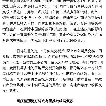
击民间货币兑换机构和地下钱庄，同时进一步收紧外币政策，要
求出口商30天内必须出售外汇。与此同时，缅当局逐步减少休闲
娱乐产品进口，并禁止私人进口车辆，以减少外汇消耗。此外，
缅当局联系多个行业协会，组织粮食、燃油等民生商品的平价销
售，关注低收入人群，同时加紧保障粮食、蔬菜、食用油等民生
物资生产，在保障本国供给的同时鼓励出口。在上述政策的影响
下，之前一直飙升的美元缅币汇率、黄金价格以及燃油价格在10
月以来有所回落，美元缅币汇率暂时降至1∶2000附近。
值得注意的是，9月仰光交易所6家上市公司共交易19万
多股，市值超过8.25亿缅币。而在政局变动的2月份，仰交所仅交
易77388股，当时的上市公司市值仅为4.42亿缅元。与此同时，仰
光、曼德勒等多地的房地产交易开始回暖，部分地区的土地和房
屋价格在数月以来上涨了30%到40%。但也有评论认为，由于缅
币贬值，民众转而将资金投入房地产市场和股市以求避险，导致
资产价格攀升。未来缅币震荡的风险仍存，房地产等行业或再次
发生改变。
缅疫情形势好转或有望推动经济复苏