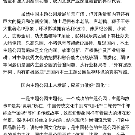
含量和强大的娱乐功能，成为文旅产业深度融合的典型代表。
虽然中国主题公园发展前景广阔，但其质量和内容还有
巨大的提升和创新空间。迪士尼拥有米老鼠、唐老鸭、狮子王等
大批著名IP形象，环球影城拥有哈利·波特、侏罗纪公园、小黄
人、变形金刚、功夫熊猫等IP顶流，默林娱乐集团旗下有杜莎夫
人蜡像馆、乐高乐园、小猪佩奇等超级IP加持。反观国内，本土
主题公园普遍缺乏文化内涵、故事创新、产权保护及产业链深
耕，对中华优秀文化的挖掘和融合能力仍然较弱，同质化、弱IP
等问题仍是国内主题公园的普遍问题。从行业格局看，“外有强敌
环伺，内有群雄逐鹿”是国内本土主题公园生存环境的真实写照。
国内主题公园未来发展，应着力做好“四化”：
一是主题公园主题化。一个成功的主题公园，主题和故
事IP是其“灵魂”所在。中国传统文化中拥有“哪吒”“白蛇传”“牛郎
织女”“梁祝”等许多传统故事，这些IP形象同样有着巨大的潜在粉
丝群。深挖中国传统文化内涵，结合现代时尚潮流元素，打造中
国品牌符号，讲好中国文化故事，是中国特色的主题公园长盛不
衰的必由之路。国内主题公园形成了体育、冰雪、森林、亲子、