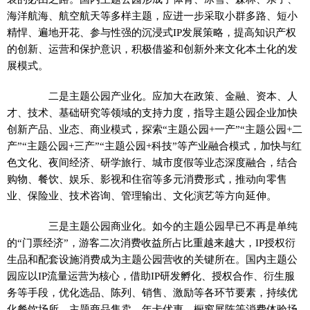
海洋航海、航空航天等多样主题，应进一步采取小群多路、短小
精悍、遍地开花、参与性强的沉浸式IP发展策略，提高知识产权
的创新、运营和保护意识，积极借鉴和创新外来文化本土化的发
展模式。
二是主题公园产业化。应加大在政策、金融、资本、人
才、技术、基础研究等领域的支持力度，指导主题公园企业加快
创新产品、业态、商业模式，探索“主题公园+一产”“主题公园+二
产”“主题公园+三产”“主题公园+科技”等产业融合模式，加快与红
色文化、夜间经济、研学旅行、城市度假等业态深度融合，结合
购物、餐饮、娱乐、影视和住宿等多元消费形式，推动向零售
业、保险业、技术咨询、管理输出、文化演艺等方向延伸。
三是主题公园商业化。如今的主题公园早已不再是单纯
的“门票经济”，游客二次消费收益所占比重越来越大，IP授权衍
生品和配套设施消费成为主题公园营收的关键所在。国内主题公
园应以IP流量运营为核心，借助IP研发孵化、授权合作、衍生服
务等手段，优化选品、陈列、销售、激励等各环节要素，持续优
化餐饮场所、主题商品售卖、年卡优惠、橱窗展陈等消费体验场