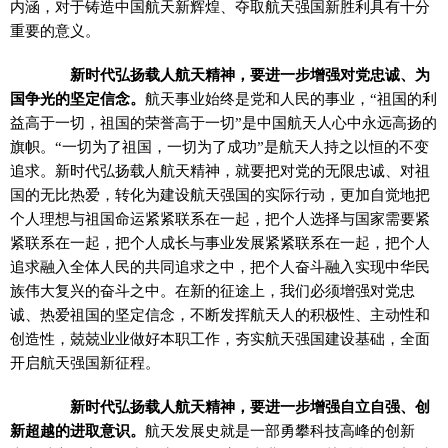
内涵，对于铸造中国航天新辉煌、夺取航天强国新胜利具有十分
重要的意义。
新时代弘扬载人航天精神，要进一步增强对党忠诚、为
国争光的坚定信念。
航天事业始终是党和人民的事业，“祖国的利
益高于一切，祖国的荣誉高于一切”是中国航天人心中永远高扬的
旗帜。“一切为了祖国，一切为了成功”是航天人持之以恒的不变
追求。新时代弘扬载人航天精神，就要把对党的无限忠诚、对祖
国的无比热爱，转化为建设航天强国的实际行动，更加自觉地把
个人理想与祖国命运紧紧联系在一起，把个人选择与国家需要紧
紧联系在一起，把个人成长与事业发展紧紧联系在一起，把个人
追求融入全体人民的共同追求之中，把个人奋斗融入实现中华民
族伟大复兴的奋斗之中。在新的征途上，我们必须增强对党忠
诚、热爱祖国的坚定信念，不断发挥航天人的积极性、主动性和
创造性，兢兢业业做好本职工作，夯实航天强国建设基础，全面
开启航天强国新征程。
新时代弘扬载人航天精神，要进一步增强自立自强、创
新超越的进取意识。
航天发展史就是一部勇攀科技高峰的创新