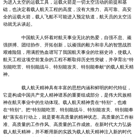
为进入太空的运载工具，运载火箭是一切太空活动的前提和基
础，也决定着载人航天工程的高度，没有大推力、高可靠、高安
全的运载火箭，载人飞船不可能进入预定轨道，航天员的太空活
动就无从谈起。
中国航天人怀着对航天事业无比的热爱，自强不息、顽
强拼搏、团结协作、开拓创新，以顽强的毅力和非凡的智慧战胜
艰难险阻，用满腔热血谱写了我国航天事业的壮丽史诗，使载人
航天工程这项空前复杂的工程不断取得历史性突破，并孕育出“特
别能吃苦、特别能战斗、特别能攻关、特别能奉献”的载人航天精
神。
载人航天精神具有丰富的思想内涵和鲜明的时代特征，
它是构成中国共产党人精神谱系的重要组成部分，是伟大民族精
神在航天事业中的生动体现。载人航天精神贵在“特别”，也难
在“特别”。把“特别能吃苦、特别能战斗、特别能攻关、特别能奉
献”落实在行动上，就是要有高质量的精神状态、高质量的工作标
准、高质量的工作作风、高质量的工作成效。在新时代大力弘扬
载人航天精神，并不断用新的实践为载人航天精神注入新的时代