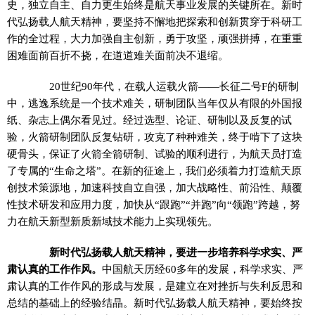
史，独立自主、自力更生始终是航天事业发展的关键所在。新时
代弘扬载人航天精神，要坚持不懈地把探索和创新贯穿于科研工
作的全过程，大力加强自主创新，勇于攻坚，顽强拼搏，在重重
困难面前百折不挠，在道道难关面前决不退缩。
20世纪90年代，在载人运载火箭——长征二号F的研制
中，逃逸系统是一个技术难关，研制团队当年仅从有限的外国报
纸、杂志上偶尔看见过。经过选型、论证、研制以及反复的试
验，火箭研制团队反复钻研，攻克了种种难关，终于啃下了这块
硬骨头，保证了火箭全箭研制、试验的顺利进行，为航天员打造
了专属的“生命之塔”。在新的征途上，我们必须着力打造航天原
创技术策源地，加速科技自立自强，加大战略性、前沿性、颠覆
性技术研发和应用力度，加快从“跟跑”“并跑”向“领跑”跨越，努
力在航天新型新质新域技术能力上实现领先。
新时代弘扬载人航天精神，要进一步培养科学求实、严
肃认真的工作作风。
中国航天历经60多年的发展，科学求实、严
肃认真的工作作风的形成与发展，是建立在对挫折与失利反思和
总结的基础上的经验结晶。新时代弘扬载人航天精神，要始终按