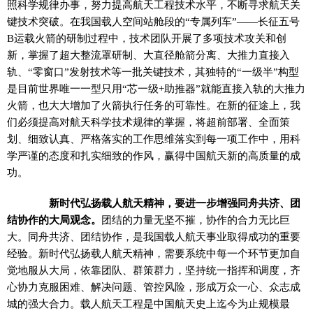
照科学规律办事，努力提高航天工程技术水平，不断寻求航天关
键技术突破。在我国载人空间站舱段的“专属列车”——长征五号
B运载火箭的研制过程中，技术团队开展了多项技术攻关和创
新，掌握了超大整流罩研制、大直径舱箭分离、大推力直接入
轨、“零窗口”发射技术等一批关键技术，其独特的“一级半”构型
是目前世界唯一一型只用“芯一级+助推器”就能直接入轨的大推力
火箭，也大大增加了火箭执行任务的可靠性。在新的征途上，我
们必须提高对航天科学技术规律的掌握，将超前部署、全面策
划、细致认真、严格落实的工作思维落实到每一项工作中，用科
学严谨的态度和扎实细致的作风，赢得中国航天新的高质量的成
功。
新时代弘扬载人航天精神，要进一步增强同舟共济、团
结协作的大局观念。
团结的力量无坚不摧，协作的合力无比巨
大。同舟共济、团结协作，是我国载人航天事业取得成功的重要
经验。新时代弘扬载人航天精神，需要系统中每一个环节更加自
觉地服从大局，依靠团队、群策群力，坚持统一指挥和调度，齐
心协力克服困难、解决问题、管控风险，形成万众一心、众志成
城的强大合力。载人航天工程是中国航天史上迄今为止规模最