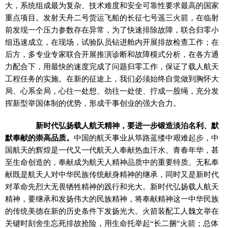
大，系统组成最为复杂、技术难度和安全可靠性要求最高的国家
重点项目。发射天舟二号货运飞船的长征七号遥三火箭，在临射
前发现一个压力参数存在异常，为了快速排除故障，联合归零小
组迅速成立，在现场，试验队员钻进舱内开展排故检查工作；在
后方，多专业专家联合开展推演诊断和故障模式分析，在各方通
力配合下，用最快的速度完成了问题归零工作，保证了载人航天
工程任务的实施。在新的征途上，我们必须始终自觉做到胸怀大
局、心系全局，心往一处想、劲往一处使、拧成一股绳，充分发
挥新型举国体制的优势，形成干事创业的强大合力。
新时代弘扬载人航天精神，要进一步锻造淡泊名利、默
默奉献的崇高品质。
中国的航天事业从筚路蓝缕中艰难起步，中
国航天的辉煌是一代又一代航天人奉献热血汗水、青春年华，甚
至生命创造的，奉献成为航天人精神品质中的重要特质。无私奉
献既是航天人对中华民族传统献身精神的继承，同时又是新时代
对革命先烈大无畏牺牲精神的践行和光大。新时代弘扬载人航天
精神，要继承和发扬伟大的民族精神，将奉献精神这一中华民族
的传统美德在新的历史条件下发扬光大。火箭装配工人魏文举在
关键时刻舍生忘死排故抢险，用生命托举起“长二捆”火箭；总体