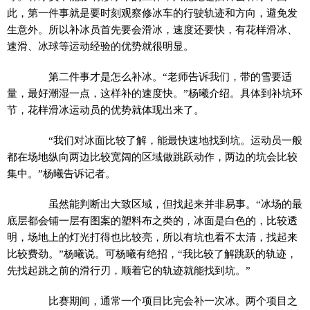
此，第一件事就是要时刻观察修冰车的行驶轨迹和方向，避免发
生意外。所以补冰员首先要会滑冰，速度还要快，有花样滑冰、
速滑、冰球等运动经验的优势就很明显。
第二件事才是怎么补冰。“老师告诉我们，带的雪要适
量，最好潮湿一点，这样补的速度快。”杨曦介绍。具体到补坑环
节，花样滑冰运动员的优势就体现出来了。
“我们对冰面比较了解，能最快速地找到坑。运动员一般
都在场地纵向两边比较宽阔的区域做跳跃动作，两边的坑会比较
集中。”杨曦告诉记者。
虽然能判断出大致区域，但找起来并非易事。“冰场的最
底层都会铺一层有图案的塑料布之类的，冰面是白色的，比较透
明，场地上的灯光打得也比较亮，所以有坑也看不太清，找起来
比较费劲。”杨曦说。可杨曦有绝招，“我比较了解跳跃的轨迹，
先找起跳之前的滑行刃，顺着它的轨迹就能找到坑。”
比赛期间，通常一个项目比完会补一次冰。两个项目之