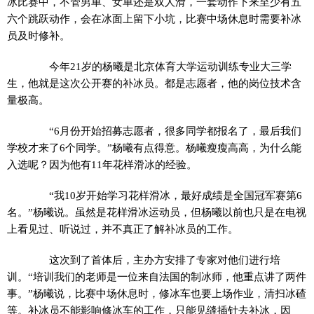
冰比赛中，不管男单、女单还是双人滑，一套动作下来至少有五
六个跳跃动作，会在冰面上留下小坑，比赛中场休息时需要补冰
员及时修补。
今年21岁的杨曦是北京体育大学运动训练专业大三学
生，他就是这次公开赛的补冰员。都是志愿者，他的岗位技术含
量极高。
“6月份开始招募志愿者，很多同学都报名了，最后我们
学校才来了6个同学。”杨曦有点得意。杨曦瘦瘦高高，为什么能
入选呢？因为他有11年花样滑冰的经验。
“我10岁开始学习花样滑冰，最好成绩是全国冠军赛第6
名。”杨曦说。虽然是花样滑冰运动员，但杨曦以前也只是在电视
上看见过、听说过，并不真正了解补冰员的工作。
这次到了首体后，主办方安排了专家对他们进行培
训。“培训我们的老师是一位来自法国的制冰师，他重点讲了两件
事。”杨曦说，比赛中场休息时，修冰车也要上场作业，清扫冰碴
等。补冰员不能影响修冰车的工作，只能见缝插针去补冰，因